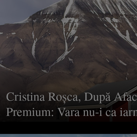
evenimente. Andreea Ştef
reprezentanta celei de-a d
generaţii a familiei: Ajung
peste 50 de evenimente pe
Galerie FOTO
Cristina Roşca, După Afac
Premium: Vara nu-i ca iarn
totuşi...