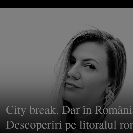
Oradea şi în împrejurimi?
Alexandru Chira, director 
Visit Oradea
City break. Dar în Români
Descoperiri pe litoralul r