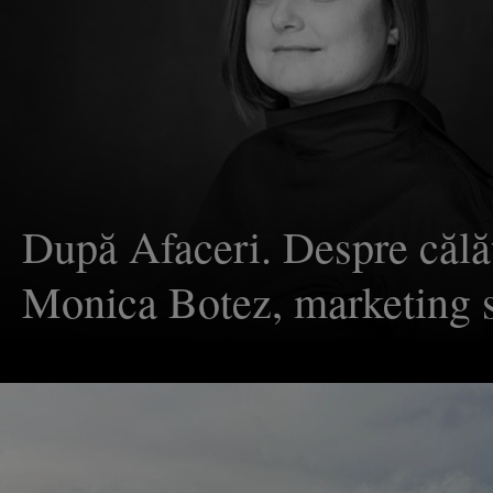
După Afaceri. Despre călăt
Monica Botez, marketing s
& advisor pentru start-upur
călătoriile pe perioade lung
necesită organizare. Sunt 