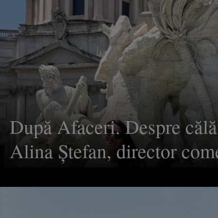
sau un maraton culturalo-c
După Afaceri. Despre călăt
Alina Ştefan, director come
Enexus Renewable. ”Cred 
oamenii foarte activi, pro