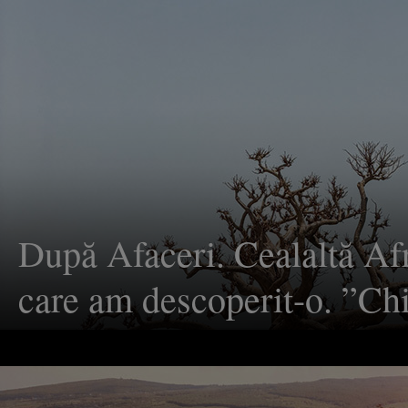
reală este ca după ce încep
să fie cu adevărat prezenţi
După Afaceri. Cealaltă Af
care am descoperit-o. ”Chi
fără raliu, Dakarul îţi ia cu
simţurile”