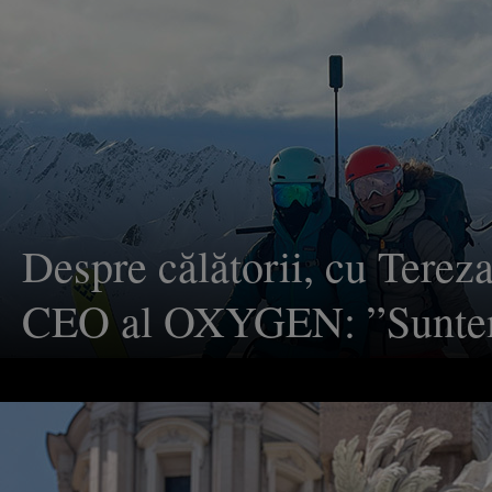
însă odată ajunsă la destina
Aceasta este combinaţia pe
pentru mine
Despre călătorii, cu Terez
CEO al OXYGEN: ”Sunte
familie activă, iar majorita
vacanţelor noastre individ
familie implică schi, bicicl