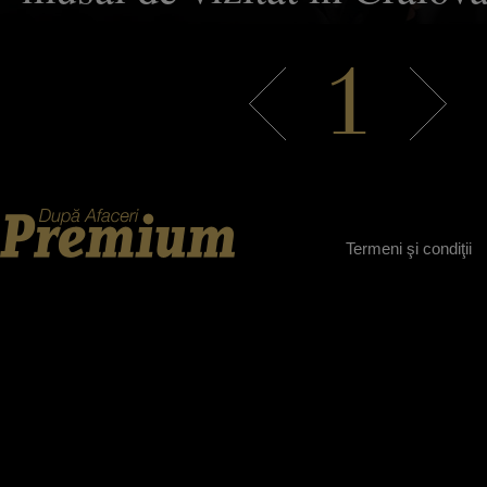
spune Vlad Drăgulescu, di
1
artistic al Teatrului Naţion
Craiova şi totodată directo
Festivalului Shakespeare
Termeni şi condiţii