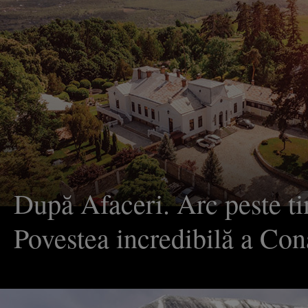
După Afaceri. Arc peste t
Povestea incredibilă a Con
Polizu, care a ajuns acum 
creativ şi un spaţiu pentru