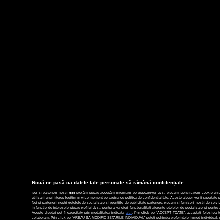
Nouă ne pasă ca datele tale personale să rămână confidențiale
Noi și partenerii noștri
589
stocăm și/sau accesăm informații pe dispozitivul dvs., precum identificatorii cookie unic
utilizării unui interes legitim în orice moment pe pagina cu politica de confidențialitate. Aceste alegeri vor fi raportate p
Noi si partenerii nostri (retelele de socializare si agentiile de publicitate partenere, precum si furnizorii nostri de ser
in functie de interesele si/sau profilul dvs., pentru a va oferi functionalitati aferente retelelor de socializare si pent
Aceste drepturi pot fi exercitate prin modalitatea indicata
aici
. Prin click pe “ACCEPT TOATE”, acceptati folosirea tut
colaboram. Prin click pe “VREAU SA MODIFIC SETARILE INDIVIDUAL” puteti schimba preferintele in mod individual, mai