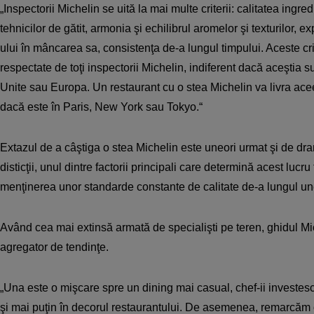
„Inspectorii Michelin se uită la mai multe criterii: calitatea ingre
tehnicilor de gătit, armonia şi echilibrul aromelor şi texturilor, ex
ului în mâncarea sa, consistenţa de-a lungul timpului. Aceste cri
respectate de toţi inspectorii Michelin, indiferent dacă aceştia s
Unite sau Europa. Un restaurant cu o stea Michelin va livra acee
dacă este în Paris, New York sau Tokyo.“
Extazul de a câştiga o stea Michelin este uneori urmat şi de dra
disticţii, unul dintre factorii principali care determină acest lucr
menţinerea unor standarde constante de calitate de-a lungul un
Având cea mai extinsă armată de specialişti pe teren, ghidul Mic
agregator de tendinţe.
„Una este o mişcare spre un dining mai casual, chef-ii investesc
şi mai puţin în decorul restaurantului. De asemenea, remarcăm 