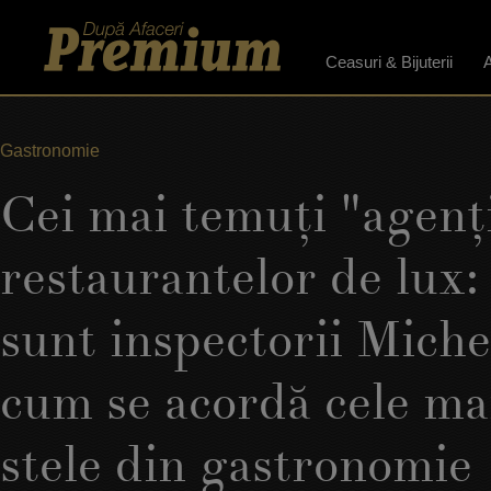
Ceasuri & Bijuterii
A
Gastronomie
Cei mai temuţi "agenţi
restaurantelor de lux:
sunt inspectorii Michel
cum se acordă cele mai
stele din gastronomie