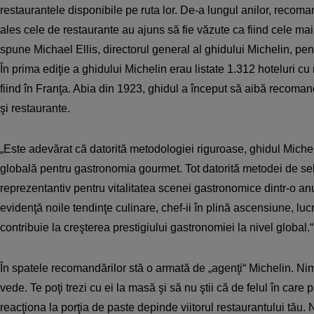
restaurantele disponibile pe ruta lor. De-a lungul anilor, recoma
ales cele de restaurante au ajuns să fie văzute ca fiind cele mai
spune Michael Ellis, directorul general al ghidului Michelin, p
În prima ediţie a ghidului Michelin erau listate 1.312 hoteluri cu 
fiind în Franţa. Abia din 1923, ghidul a început să aibă recomandă
şi restaurante.
„Este adevărat că datorită metodologiei riguroase, ghidul Michel
globală pentru gastronomia gourmet. Tot datorită metodei de sel
reprezentantiv pentru vitalitatea scenei gastronomice dintr-o anu
evidenţă noile tendinţe culinare, chef-ii în plină ascensiune, lu
contribuie la creşterea prestigiului gastronomiei la nivel global.“
În spatele recomandărilor stă o armată de „agenţi“ Michelin. Nim
vede. Te poţi trezi cu ei la masă şi să nu ştii că de felul în care 
reacţiona la porţia de paste depinde viitorul restaurantului tău. 