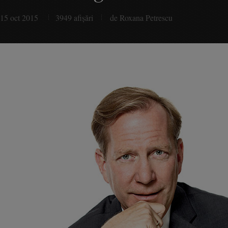
15 oct 2015
3949 afişări
de Roxana Petrescu