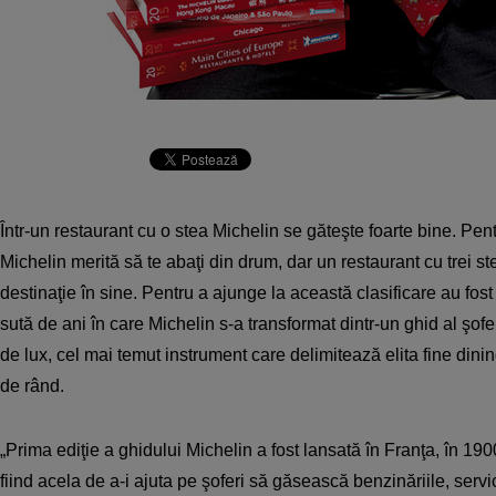
Într-un restaurant cu o stea Michelin se găteşte foarte bine. Pen
Michelin merită să te abaţi din drum, dar un restaurant cu trei st
destinaţie în sine. Pentru a ajunge la această clasificare au fos
sută de ani în care Michelin s-a transformat dintr-un ghid al şofe
de lux, cel mai temut instrument care delimitează elita fine dining
de rând.
„Prima ediţie a ghidului Michelin a fost lansată în Franţa, în 19
fiind acela de a-i ajuta pe şoferi să găsească benzinăriile, servic