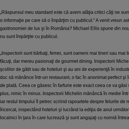
„Răspunsul meu standard este că avem atâţia critici câţi ne sun
o informaţie pe care să o împărţim cu publicul.“ A venit vreun as
gastronomiei de lux şi în România? Michael Ellis spune din nou 
nu sunt împărţite cu publicul.
„Inspectorii sunt bărbaţi, femei, sunt oameni mai tineri sau mai b
făcuţi, dar mereu pasionaţi de gourmet dining. Inspectorii Michel
şcolilor de gătit sau de hoteluri şi au ani de experienţă în industr
duc să mănânce într-un restaurant, o fac în anonimat perfect şi 
de plată. Ceea ce găsesc în farfurie este exact ceea ce va găsi ş
plus, nimic în minus. Inspectorii Michelin mănâncă în medie înt
iar restul timpului îl petrec scriind rapoartele despre felurile d
încercat, inspectând hoteluri şi lucrând la ediţia de anul următor
localnici în ţara în care lucrează şi sunt angajaţi cu normă între