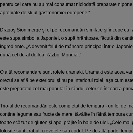
pentru cei care nu au mai consumat niciodată preparate nipone
apropiate de stilul gastronomiei europene.“
Dragoş Sion merge şi el pe recomandări similare şi începe cu
este supa simbol a Japoniei, o supă hrănitoare, făcută din cantit
ingrediente. „A devenit felul de mâncare principal într-o Japo­nie
după cel de-al doilea Război Mondial.“
O altă recomandare sunt rolele uramaki. Uramaki este acea vari
orezul se află pe exteriorul şi nu pe interiorul rolei, aşa cum es
este preparatul cel mai popular în rândul celor ce încearcă prim
Trio-ul de recomandări este completat de tempura - un fel de mâ
conţine legume sau fructe de mare, tăvălite în făină tempura cu
foarte scăzut de gluten şi apoi prăjite în baie de ulei. „Cele ma
folosite sunt crabul, crevetele sau codul. Pe de altă parte, tem