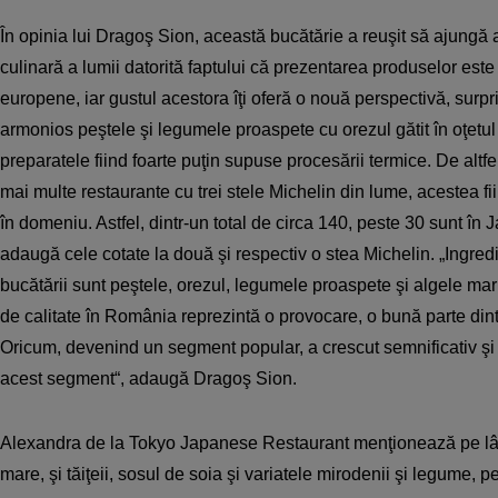
În opinia lui Dragoş Sion, această bucătărie a reuşit să ajungă
culinară a lumii datorită faptului că prezentarea produselor est
europene, iar gustul acestora îţi oferă o nouă perspectivă, surp
armonios peştele şi legumele proaspete cu orezul gătit în oţetul
preparatele fiind foarte puţin supuse procesării termice. De altfe
mai multe restaurante cu trei stele Michelin din lume, acestea 
în domeniu. Astfel, dintr-un total de circa 140, peste 30 sunt în 
adaugă cele cotate la două şi respectiv o stea Michelin. „Ingred
bucătării sunt peştele, orezul, legumele proaspete şi algele mar
de calitate în România reprezintă o provocare, o bună parte dint
Oricum, devenind un segment popular, a crescut semnificativ şi of
acest segment“, adaugă Dragoş Sion.
Alexandra de la Tokyo Japanese Restaurant menţionează pe lân
mare, şi tăiţeii, sosul de soia şi variatele mirodenii şi legume, p