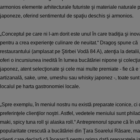
armonios elemente arhitecturale futuriste şi materiale naturale 
japoneze, oferind sentimentul de spaţiu deschis şi armonios.
„Conceptul pe care ni l-am dorit este unul în care tradiţia şi in
pentru a crea experienţe culinare de neuitat.“ Dragoş spune că
restaurantului (amplasat pe Ştirbei Vodă 84 A), atenţia la detalii
oferi o incursiunea inedită în lumea bucătăriei nipone şi colecţia
japonez, atent selecţionate şi cele mai multe premiate - fie că e
artizanală, sake, ume, umeshu sau whisky japonez -, toate sun
localul pe harta gastronomiei locale.
„Spre exemplu, în meniul nostru nu există preparate iconice, ci
preferinţele clienţilor noştri. Astfel, vedetele meniului sunt phil
maki, spicy tuna roll şi alaska roll.“ Antreprenorul spune că în ul
popularitate crescută a bucătăriei din Ţara Soarelui Răsare, mai
clienţi care declară că încearcă pentru prima dată preparatele j