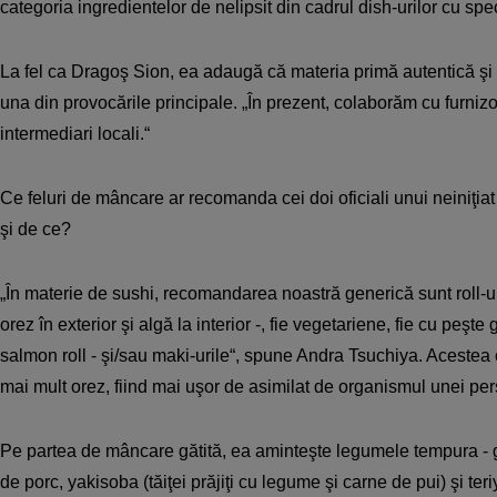
categoria ingredientelor de nelipsit din cadrul dish-urilor cu spe
La fel ca Dragoş Sion, ea adaugă că materia primă autentică şi d
una din provocările principale. „În prezent, colaborăm cu furnizor
intermediari locali.“
Ce feluri de mâncare ar recomanda cei doi oficiali unui neini­ţi
şi de ce?
„În materie de sushi, recomandarea noastră generică sunt roll-ur
orez în exterior şi algă la interior -, fie vegetariene, fie cu peşte g
salmon roll - şi/sau maki-urile“, spune Andra Tsuchiya. Acestea 
mai mult orez, fiind mai uşor de asimilat de organismul unei pe
Pe partea de mâncare gătită, ea aminteşte legumele tempura - gă
de porc, yakisoba (tăiţei prăjiţi cu legume şi carne de pui) şi ter