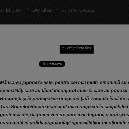
26 feb 2020
2994 afişări
de Cristina Roşca
Mâncarea japoneză este, pentru cei mai mulţi, sinonimă cu 
specialităţi care au făcut înconjurul lumii şi care au poposit 
Bucureşti şi în principalele oraşe din ţară. Dincolo însă de 
Ţara Soarelui Răsare este mult mai complexă în simplitatea 
gustoasă deşi la prima vedere pare mai degrabă o artă şi es
cunoscută în pofida popularităţii specialităţilor menţionate 