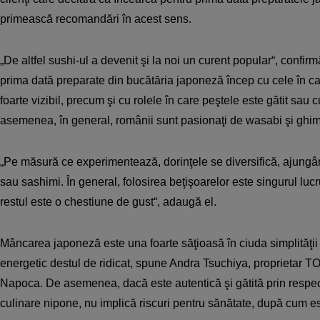
primească recomandări în acest sens.
„De altfel sushi-ul a devenit şi la noi un curent popular“, confir
prima dată preparate din bucătăria japoneză încep cu cele în ca
foarte vizibil, precum şi cu rolele în care peştele este gătit sau
asemenea, în general, românii sunt pasionaţi de wasabi şi ghim
„Pe măsură ce experimentează, dorinţele se diversifică, ajungân
sau sashimi. În general, folosirea beţişoarelor este singurul luc
restul este o chestiune de gust“, adaugă el.
Mâncarea japoneză este una foarte săţioasă în ciuda simplităţii 
energetic destul de ridicat, spune Andra Tsuchiya, proprietar 
Napoca. De asemenea, dacă este autentică şi gătită prin respect
culinare nipone, nu implică riscuri pentru sănătate, după cum e