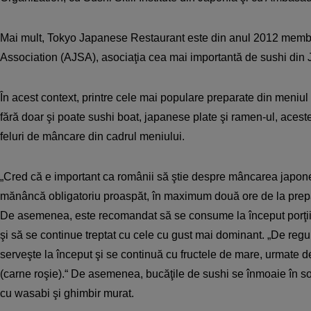
Mai mult, Tokyo Japanese Restaurant este din anul 2012 membr
Association (AJSA), asociaţia cea mai importantă de sushi din 
În acest context, printre cele mai populare preparate din meniu
fără doar şi poate sushi boat, japanese plate şi ramen-ul, aceste
feluri de mâncare din cadrul meniului.
„Cred că e important ca românii să ştie despre mâncarea japon
mănâncă obligatoriu proaspăt, în maximum două ore de la prep
De asemenea, este recomandat să se consume la început porţiil
şi să se continue treptat cu cele cu gust mai dominant. „De reg
serveşte la început şi se continuă cu fructele de mare, urmate 
(carne roşie).“ De asemenea, bucăţile de sushi se înmoaie în so
cu wasabi şi ghimbir murat.