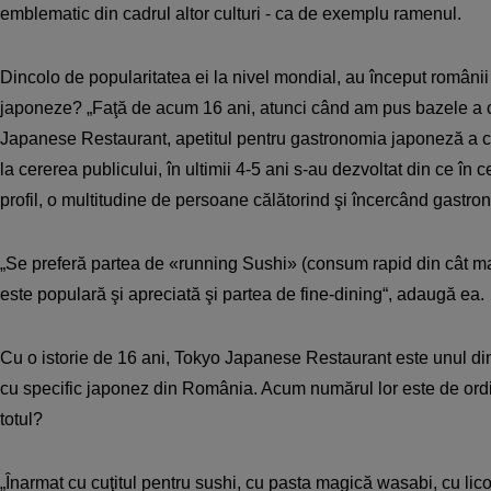
emblematic din cadrul altor culturi - ca de exemplu ramenul.
Dincolo de popularitatea ei la nivel mondial, au început românii
japoneze? „Faţă de acum 16 ani, atunci când am pus bazele a 
Japanese Restaurant, apetitul pentru gastronomia japoneză a cre
la cererea publicului, în ultimii 4-5 ani s-au dezvoltat din ce în 
profil, o multitudine de persoane călătorind şi încercând gastron
„Se preferă partea de «running Sushi» (consum rapid din cât ma
este populară şi apreciată şi partea de fine-dining“, adaugă ea.
Cu o istorie de 16 ani, Tokyo Japanese Restaurant este unul din
cu specific japonez din România. Acum numărul lor este de ordi
totul?
„Înarmat cu cuţitul pentru sushi, cu pasta magică wasabi, cu lic