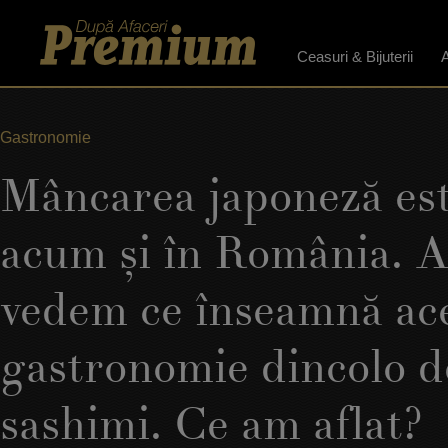
Ceasuri & Bijuterii
A
Gastronomie
Mâncarea japoneză est
acum şi în România. A
vedem ce înseamnă ac
gastronomie dincolo de
sashimi. Ce am aflat?