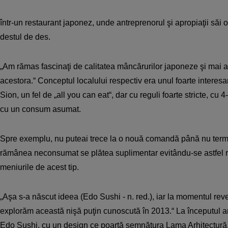
într-un restaurant japonez, unde antreprenorul şi apropiaţii să
destul de des.
„Am rămas fascinaţi de calitatea mâncărurilor japoneze şi mai a
acestora.“ Conceptul localului respectiv era unul foarte interesa
Sion, un fel de „all you can eat“, dar cu reguli foarte stricte, c
cu un consum asumat.
Spre exemplu, nu puteai trece la o nouă comandă până nu term
rămânea neconsumat se plătea suplimentar evitându-se astfel ris
meniurile de acest tip.
„Aşa s-a născut ideea (Edo Sushi - n. red.), iar la momentul reve
explorăm această nişă puţin cunoscută în 2013.“ La începutul a
Edo Sushi, cu un design ce poartă semnătura Lama Arhitectură