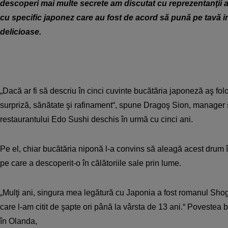
descoperi mai multe secrete am discutat cu reprezentanţii 
cu specific japonez care au fost de acord să pună pe tavă in
delicioase.
„Dacă ar fi să descriu în cinci cuvinte bucătăria japoneză aş fol
sur­priză, sănătate şi rafinament“, spu­ne Dragoş Sion, manager ş
restaurantului Edo Sushi deschis în urmă cu cinci ani.
Pe el, chiar bucătăria niponă l-a convins să aleagă acest drum î
pe care a descoperit-o în călătoriile sale prin lume.
„Mulţi ani, singura mea legătură cu Japonia a fost romanul Sho
care l-am citit de şapte ori până la vârsta de 13 ani.“ Povestea 
în Olanda,