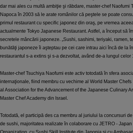
dar mai ales cu multă ambiţie şi răbdare, master-chef Naofumi T
Napoca în 2003 să le arate românilor că peştele se poate consu
primul restaurant cu specific japonez din oraş, pe vremea acee
actualmente Tokyo Japanese Restaurant. Astfel, a început să î
secretele mâncării japoneze. „Sushi, sashimi, teriyaki, ramen, t
bunătăţi japoneze îi aşteptau pe cei care intrau aici încă de la în
restaurantul s-a extins şi s-a dezvoltat, având de-a lungul celor 1
Master-chef Tsuchiya Naofumi este activ totodată în sfera asociaţ
internaţionale, fiind membru cu vechime al World Master Chefs 
al Association for the Advancement of the Japanese Culinary Art 
Master Chef Academy din Israel.
Totodată, el participă des ca membru al juriului la concursuri de 
de sushi, majoritatea realizate în colaborare cu JETRO - Japan
Organization, cu Sushi Skill Institute din Japonia şi cu Ambas