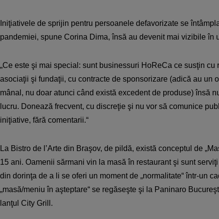
Iniţiativele de sprijin pentru persoanele defavorizate se întâmpl
pandemiei, spune Corina Dima, însă au devenit mai vizibile în ul
„Ce este şi mai special: sunt businessuri HoReCa ce susţin cu 
asociaţii şi fundaţii, cu contracte de sponsorizare (adică au un
mânal, nu doar atunci când există excedent de produse) însă nu
lucru. Donează frecvent, cu discreţie şi nu vor să comunice publ
iniţiative, fără comentarii.“
La Bistro de l’Arte din Braşov, de pildă, există conceptul de „Ma
15 ani. Oamenii sărmani vin la masă în restaurant şi sunt serviţi 
din dorinţa de a li se oferi un moment de „normalitate“ într-un c
„masă/meniu în aşteptare“ se regăseşte şi la Paninaro Bucureşti 
lanţul City Grill.