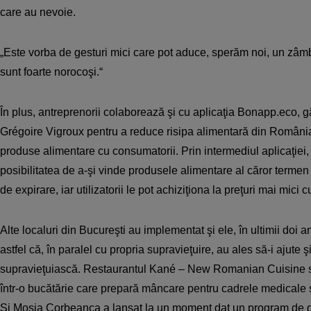
care au nevoie.
„Este vorba de gesturi mici care pot aduce, sperăm noi, un zâmb
sunt foarte norocoşi.“
În plus, antreprenorii colaborează şi cu aplicaţia Bonapp.eco, g
Grégoire Vigroux pentru a reduce risipa alimentară din România
produse alimentare cu consumatorii. Prin intermediul aplicaţiei,
posibilitatea de a-şi vinde produsele alimentare al căror termen 
de expirare, iar utilizatorii le pot achiziţiona la preţuri mai mici
Alte localuri din Bucureşti au implementat şi ele, în ultimii doi an
astfel că, în paralel cu propria supravieţuire, au ales să-i ajute şi
supravieţuiască. Restaurantul Kané – New Romanian Cuisine s
într-o bucătărie care prepară mâncare pentru cadrele medicale 
Şi Moşia Corbeanca a lansat la un moment dat un program de don