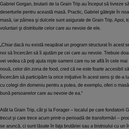
Gabriel Gorgan, brutarii de la Grain Trip au început să livreze 
deserturile pentru această masă. Practic, Gabriel găteşte în no
masă, iar pâinea şi dulcele sunt asigurate de Grain Trip. Apoi, t
voluntari şi distribuite celor care au nevoie de ele.
„Chiar dacă nu există neapărat un program structurat în acest se
noi să încercăm să îi ajutăm pe cei care au nevoie. Trebuie doar s
vei vedea că poţi ajuta nişte oameni care nu se află în cele mai f
nouă, celor din zona de food, cred că ne este foarte accesibil 
Încercăm să participăm la orice iniţiative în acest sens şi de-a 
cu colegi din domeniu pentru a putea, de exemplu, oferi o masă 
bună persoanelor care au nevoie de ea.“
Atât la Grain Trip, cât şi la Forager – localul pe care fondatorii 
trecut şi care trece acum printr-o perioadă de transformări – pr
se aruncă, ci sunt lăsate în faţa brutăriei sau a bistroului cu un 