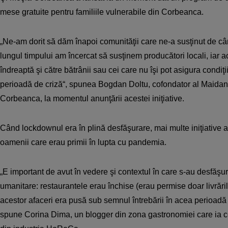
mese gratuite pentru familiile vulnerabile din Corbeanca.
„Ne-am dorit să dăm înapoi comunităţii care ne-a susţinut de 
lungul timpului am încercat să susţinem producători locali, iar 
îndreaptă şi către bătrânii sau cei care nu îşi pot asigura condiţ
perioadă de criză“, spunea Bogdan Doltu, cofondator al Maidan
Corbeanca, la momentul anunţării acestei iniţiative.
Când lockdownul era în plină desfăşurare, mai multe iniţiative 
oamenii care erau primii în lupta cu pandemia.
„E important de avut în vedere şi contextul în care s-au desfăşu
umanitare: restaurantele erau închise (erau permise doar livrările
acestor afaceri era pusă sub semnul întrebării în acea perioadă p
spune Corina Dima, un blogger din zona gastronomiei care ia co