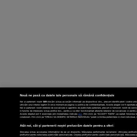
Nouă ne pasă ca datele tale personale să rămână confidențiale
Noi și partenerii noștri
589
stocăm și/sau accesăm informații pe dispozitivul dvs., precum identificatorii cookie unic
utilizării unui interes legitim în orice moment pe pagina cu politica de confidențialitate. Aceste alegeri vor fi raportate p
Noi si partenerii nostri (retelele de socializare si agentiile de publicitate partenere, precum si furnizorii nostri de ser
in functie de interesele si/sau profilul dvs., pentru a va oferi functionalitati aferente retelelor de socializare si pent
Aceste drepturi pot fi exercitate prin modalitatea indicata
aici
. Prin click pe “ACCEPT TOATE”, acceptati folosirea tut
colaboram. Prin click pe “VREAU SA MODIFIC SETARILE INDIVIDUAL” puteti schimba preferintele in mod individual, mai
Atât noi, cât și partenerii noștri prelucrăm datele pentru a oferi:
Stocarea și/sau accesarea informațiilor de pe un dispozitiv. Măsurarea performanței reclamelor. Utilizarea profilurilo
profilurilor pentru selectarea publicității personalizate. Crearea profilurilor pentru publicitate personalizată. Măsurarea 