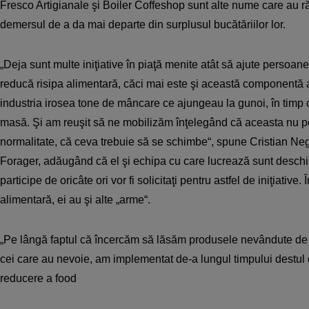
Fresco Artigianale şi Boiler Coffeshop sunt alte nume care au r
demersul de a da mai departe din surplusul bucătăriilor lor.
„Deja sunt multe iniţiative în piaţă menite atât să ajute persoane
reducă risipa alimentară, căci mai este şi această componentă a
industria irosea tone de mâncare ce ajungeau la gunoi, în timp 
masă. Şi am reuşit să ne mobilizăm înţelegând că aceasta nu p
normalitate, că ceva trebuie să se schimbe“, spune Cristian Nego
Forager, adăugând că el şi echipa cu care lucrează sunt deschiş
participe de oricâte ori vor fi solicitaţi pentru astfel de iniţiative. 
alimentară, ei au şi alte „arme“.
„Pe lângă faptul că încercăm să lăsăm produsele nevândute de p
cei care au nevoie, am implementat de-a lungul timpului destul 
reducere a food