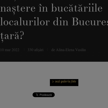
naştere în bucătăriile
localurilor din Bucureş
ţară?
10 mar 2022
330 afişări
de Alina-Elena Vasiliu