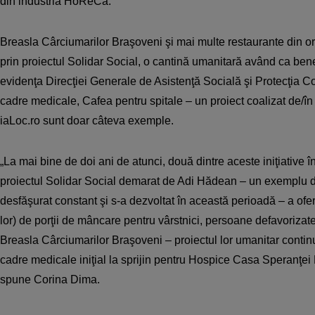
din industria HoReCa.
Breasla Cârciumarilor Braşoveni şi mai multe restaurante din o
prin proiectul Solidar Social, o cantină umanitară având ca bene
evidenţa Direcţiei Generale de Asistenţă Socială şi Protecţia Cop
cadre medicale, Cafea pentru spitale – un proiect coalizat de/î
iaLoc.ro sunt doar câteva exemple.
„La mai bine de doi ani de atunci, două dintre aceste iniţiative î
proiectul Solidar Social demarat de Adi Hădean – un exemplu d
desfăşurat constant şi s-a dezvoltat în această perioadă – a ofer
lor) de porţii de mâncare pentru vârstnici, persoane defavorizat
Breasla Cârciumarilor Braşoveni – proiectul lor umanitar continu
cadre medicale iniţial la sprijin pentru Hospice Casa Speranţei 
spune Corina Dima.