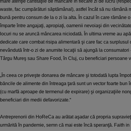
mare atenţie cantităţile de mâncare în fiecare zi de lucru (respe
waste, fac cumpărături săptămânal), astfel încât să nu rămână 
bună pentru consum de la o zi la alta. În cazul în care rămâne o
împarte între angajaţi, apropiaţi, oamenii nevoiaşi din vecinătate,
locuri nu se aruncă mâncarea niciodată. În ultima vreme au apă
dedicate care combat risipa alimentară şi care fac ca surplus
nevândută într-o zi de anumite locaţii să ajungă la consumatori 
Târgu Mureş sau Share Food, în Cluj, cu beneficiari persoane v
„În ceea ce priveşte donarea de mâncare şi totodată lupta împotr
băncile de alimente din întreaga ţară sunt un vector foarte bun înt
(cu marfă aproape de termenul de expirare) şi organizaţiile n
beneficiari din medii defavorizate.“
Antreprenorii din HoReCa au arătat aşadar că propria supravieţui
urmărită în pandemie, semn că mai este încă speranţă. Faith in