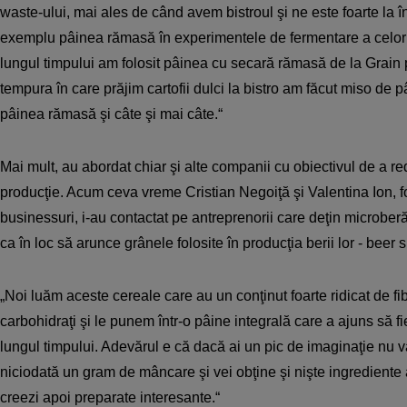
waste-ului, mai ales de când avem bistroul şi ne este foarte la
exemplu pâinea rămasă în experimentele de fermentare a celor d
lungul timpului am folosit pâinea cu secară rămasă de la Grain p
tempura în care prăjim cartofii dulci la bistro am făcut miso de
pâinea rămasă şi câte şi mai câte.“
Mai mult, au abordat chiar şi alte companii cu obiectivul de a re
producţie. Acum ceva vreme Cristian Negoiţă şi Valentina Ion, f
businessuri, i-au contactat pe antreprenorii care deţin microberăr
ca în loc să arunce grânele folosite în producţia berii lor - beer 
„Noi luăm aceste cereale care au un conţinut foarte ridicat de fib
carbohidraţi şi le punem într-o pâine integrală care a ajuns să fi
lungul timpului. Adevărul e că dacă ai un pic de imaginaţie nu v
niciodată un gram de mâncare şi vei obţine şi nişte ingrediente
creezi apoi preparate interesante.“