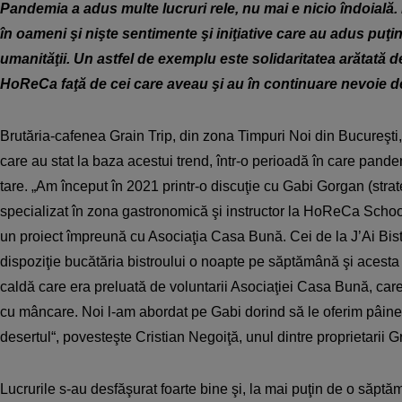
Pandemia a adus multe lucruri rele, nu mai e nicio îndoială.
în oameni şi nişte sentimente şi iniţiative care au adus puţ
umanităţii. Un astfel de exemplu este solidaritatea arătată d
HoReCa faţă de cei care aveau şi au în continuare nevoie de 
Brutăria-cafenea Grain Trip, din zona Timpuri Noi din Bucureşti, 
care au stat la baza acestui trend, într-o perioadă în care pand
tare. „Am început în 2021 printr-o discuţie cu Gabi Gorgan (str
specializat în zona gastronomică şi instructor la HoReCa School 
un proiect împreună cu Asociaţia Casa Bună. Cei de la J’Ai Bistr
dispoziţie bucătăria bistroului o noapte pe săptămână şi acest
caldă care era preluată de voluntarii Asociaţiei Casa Bună, care
cu mâncare. Noi l-am abordat pe Gabi dorind să le oferim pâi
desertul“, povesteşte Cristian Negoiţă, unul dintre proprietarii Gr
Lucrurile s-au desfăşurat foarte bine şi, la mai puţin de o săptă