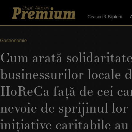
Ceasuri & Bijuterii
A
Gastronomie
Cum arată solidaritat
businessurilor locale 
HoReCa faţă de cei ca
nevoie de sprijinul lor 
iniţiative caritabile au