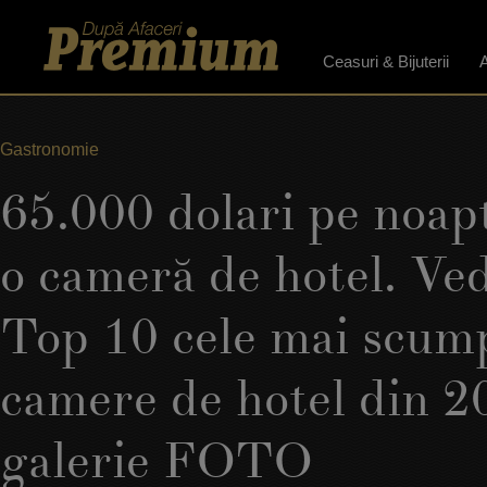
Ceasuri & Bijuterii
A
Gastronomie
65.000 dolari pe noap
o cameră de hotel. Ved
Top 10 cele mai scum
camere de hotel din 2
galerie FOTO