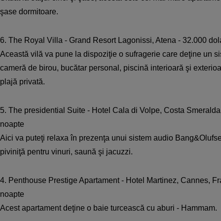
şase dormitoare.
6. The Royal Villa - Grand Resort Lagonissi, Atena - 32.000 dola
Această vilă va pune la dispoziţie o sufragerie care deţine un
cameră de birou, bucătar personal, piscină interioară şi exterioar
plajă privată.
5. The presidential Suite - Hotel Cala di Volpe, Costa Smeralda,
noapte
Aici va puteţi relaxa în prezenţa unui sistem audio Bang&Olufs
piviniţă pentru vinuri, saună şi jacuzzi.
4. Penthouse Prestige Apartament - Hotel Martinez, Cannes, Fra
noapte
Acest apartament deţine o baie turcească cu aburi - Hammam.