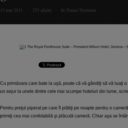
13 mar 2011
253 afişări
de Traian Terzianm
Cu primăvara care bate la uşă, poate că vă gândiţi să vă luaţi o 
un sejur la unele dintre cele mai scumpe hoteluri din lume, scr
Pentru preţul piperat pe care îl plătiţi pe noapte pentru o cameră
primiţi cea mai confotabilă şi plăcută cameră. Chiar aşa se întâm