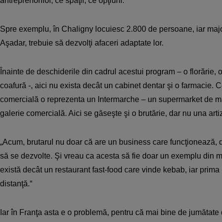
antreprenorilor, ce spaţii, ce opţiuni.“
Spre exemplu, în Chaligny locuiesc 2.800 de persoane, iar major
Aşadar, trebuie să dezvolţi afaceri adaptate lor.
Înainte de deschiderile din cadrul acestui program – o florărie, o
coafură -, aici nu exista decât un cabinet dentar şi o farmacie.
comercială o reprezenta un Intermarche – un supermarket de m
galerie comercială. Aici se găseşte şi o brutărie, dar nu una arti
„Acum, brutarul nu doar că are un business care funcţionează, da
să se dezvolte. Şi vreau ca acesta să fie doar un exemplu din 
există decât un restaurant fast-food care vinde kebab, iar prima b
distanţă.“
Iar în Franţa asta e o problemă, pentru că mai bine de jumătate di