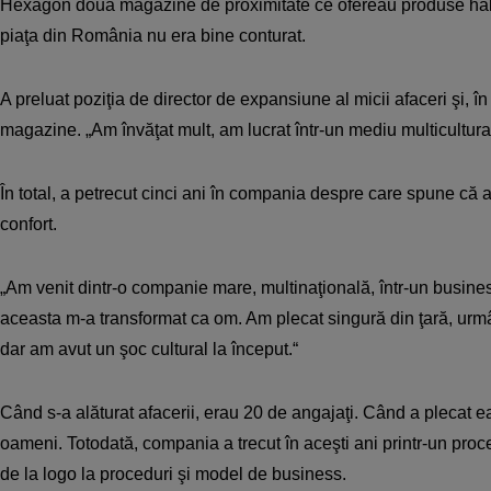
Hexagon două magazine de proximitate ce ofereau produse hal
piaţa din România nu era bine conturat.
A preluat poziţia de director de expansiune al micii afaceri şi, în
magazine. „Am învăţat mult, am lucrat într-un mediu multicultural
În total, a petrecut cinci ani în compania despre care spune că 
confort.
„Am venit dintr-o companie mare, multinaţională, într-un busine
aceasta m-a transformat ca om. Am plecat singură din ţară, urm
dar am avut un şoc cultural la început.“
Când s-a alăturat afacerii, erau 20 de angajaţi. Când a plecat 
oameni. Totodată, compania a trecut în aceşti ani printr-un pro
de la logo la proceduri şi model de business.