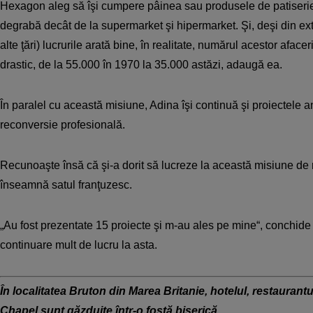
Hexagon aleg să îşi cumpere pâinea sau produsele de patiserie 
degrabă decât de la supermarket şi hipermarket. Şi, deşi din ext
alte ţări) lucrurile arată bine, în realitate, numărul acestor afac
drastic, de la 55.000 în 1970 la 35.000 astăzi, adaugă ea.
În paralel cu această misiune, Adina îşi continuă şi proiectele 
reconversie profesională.
Recunoaşte însă că şi-a dorit să lucreze la această misiune de
înseamnă satul franţuzesc.
„Au fost prezentate 15 proiecte şi m-au ales pe mine“, conchide
continuare mult de lucru la asta.
În localitatea Bruton din Marea Britanie, hotelul, restaurantu
Chapel sunt găzduite într-o fostă biserică.