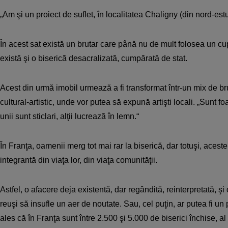
„Am şi un proiect de suflet, în localitatea Chaligny (din nord-estul
În acest sat există un brutar care până nu de mult folosea un cu
există şi o biserică desacralizată, cumpărată de stat.
Acest din urmă imobil urmează a fi transformat într-un mix de bru
cultural-artistic, unde vor putea să expună artişti locali. „Sunt foar
unii sunt sticlari, alţii lucrează în lemn.“
În Franţa, oamenii merg tot mai rar la biserică, dar totuşi, aceste 
integrantă din viaţa lor, din viaţa comunităţii.
Astfel, o afacere deja existentă, dar regândită, reinterpretată, şi 
reuşi să insufle un aer de noutate. Sau, cel puţin, ar putea fi un
ales că în Franţa sunt între 2.500 şi 5.000 de biserici închise, al