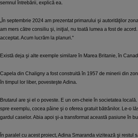
semnul întrebării, explică ea.
„În septembrie 2024 am prezentat primarului şi autorităţilor zona
am mers către consiliu şi, iniţial, nu toată lumea a fost de acord.
acceptat. Acum lucrăm la planuri.“
Există deja şi alte exemple similare în Marea Britanie, în Canada
Capela din Chaligny a fost construită în 1957 de minerii din zonă,
în timpul lor liber, povesteşte Adina.
Brutarul are şi el o poveste. E un om-cheie în societatea locală. Î
spre exemplu, cocea pâine şi o oferea gratuit bătrânilor. Le-o lă
gardul caselor. Abia apoi şi-a transformat această pasiune în 
În paralel cu acest proiect, Adina Smaranda vizitează şi restul sa