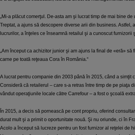
„Mi-a plăcut comerţul. De-asta am şi lucrat timp de mai bine de
Treptat, a ajuns să descopere diverse arii din business. Astfel, 
lucrurilor, a înţeles ce înseamnă retailul şi a cunoscut furnizorii 
„Am început ca achizitor junior şi am ajuns la final de «eră» să fi
carne pe toată reţeaua Cora în România.“
A lucrat pentru companie din 2003 până în 2015, când a simţit c
Consideră că retailerul – care s-a retras între timp de pe piaţa
vândut opera­ţiunile locale către Carrefour – a fost o şcoală extr
În 2015, a decis să pornească pe cont propriu, oferind consultan
durat mult şi a primit o oportunitate nouă. Şi nu oriunde, ci în 
Acolo a început să lucreze pentru un fost furnizor al reţelei de 