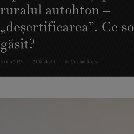
ruralul autohton –
„deşertificarea”. Ce so
găsit?
10 iun 2025
2198 afişări
de Cristina Roşca