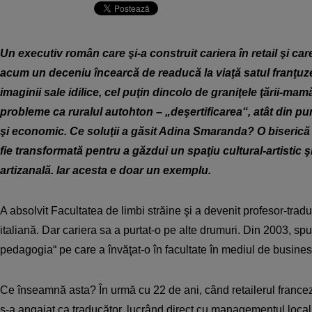
Un executiv român care şi-a construit cariera în retail şi c
acum un deceniu încearcă de readucă la viaţă satul franţuze
imaginii sale idilice, cel puţin dincolo de graniţele ţării-mam
probleme ca ruralul autohton – „deşertificarea“, atât din pu
şi economic. Ce soluţii a găsit Adina Smaranda? O biserică
fie transformată pentru a găzdui un spaţiu cultural-artistic şi
artizanală. Iar acesta e doar un exemplu.
A absolvit Facultatea de limbi străine şi a devenit profesor-tradu
italiană. Dar cariera sa a purtat-o pe alte drumuri. Din 2003, sp
pedagogia“ pe care a învăţat-o în facultate în mediul de busines
Ce înseamnă asta? În urmă cu 22 de ani, când retailerul france
s-a angajat ca traducător, lucrând direct cu managementul local