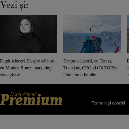
Vezi şi:
După Afaceri. Despre călătorii,
Despre călătorii, cu Tereza
D
cu Monica Botez, marketing
Tranakas, CEO al OXYGEN:
c
strategist & ...
”Suntem o familie ...
c
Termeni şi condiţii