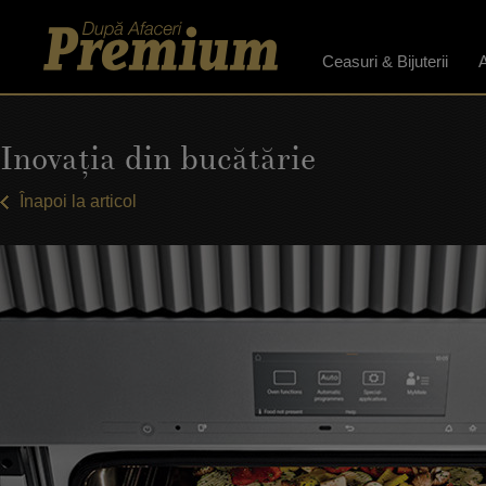
Ceasuri & Bijuterii
A
Inovaţia din bucătărie
Înapoi la articol