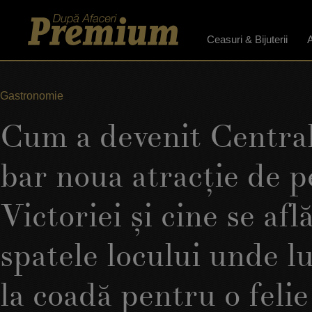
Ceasuri & Bijuterii
A
Gastronomie
Cum a devenit Central
bar noua atracţie de p
Victoriei şi cine se afl
spatele locului unde l
la coadă pentru o felie