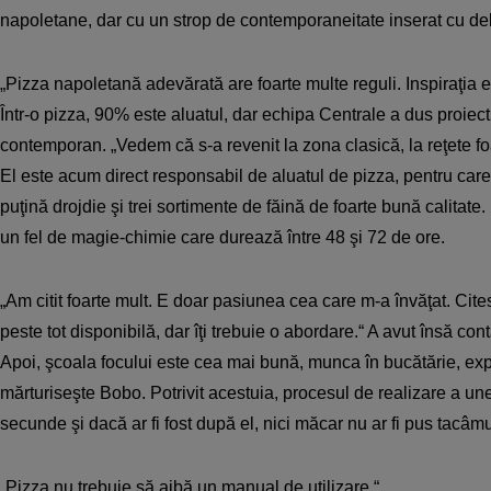
napoletane, dar cu un strop de contemporaneitate inserat cu del
„Pizza napoletană adevărată are foarte multe reguli. Inspiraţia 
Într-o pizza, 90% este aluatul, dar echipa Centrale a dus proiec
contemporan. „Vedem că s-a revenit la zona clasică, la reţete f
El este acum direct responsabil de aluatul de pizza, pentru care
puţină drojdie şi trei sortimente de făină de foarte bună calitate
un fel de magie-chimie care durează între 48 şi 72 de ore.
„Am citit foarte mult. E doar pasiunea cea care m-a învăţat. Cit
peste tot disponibilă, dar îţi trebuie o abordare.“ A avut însă cont
Apoi, şcoala focului este cea mai bună, munca în bucătărie, exp
mărturiseşte Bobo. Potrivit acestuia, procesul de realizare a un
secunde şi dacă ar fi fost după el, nici măcar nu ar fi pus tacâmu
„Pizza nu trebuie să aibă un manual de utilizare.“