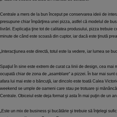
Centrale a mers de la bun început pe conservarea ideii de inter
presupune chiar împărţirea unei pizza, astfel că modelul de bu
livrări. Explicaţia ţine tot de calitatea produsului, pizza trebuie
minute de când este scoasă din cuptor, iar dacă este ţinută prea 
„Interacţiunea este directă, totul este la vedere, iar lumea se bu
Spaţiul în sine este extrem de curat ca linii de design, cea mai m
ocupată chiar de zona de „asamblare“ a pizzei. În bar mai sunt c
afara lui mai este o băncuţă, iar dincolo este toată Calea Victorie
weekend se umple de oameni care stau pe trotuare şi mănâncă o
Centrale. Obiceiul este deja format şi asta în mai puţin de un an
„Este un mix de business şi bucătărie şi trebuie să înţelegi sufi