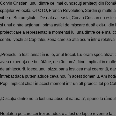
Corvin Cristian, unul dintre cei mai cunoscuţi arhitecţi din Româ
spaţiilor Velocità, OTOTO, French Revolution, Sardin şi multe a
vibe-ul Bucureştiului. De data aceasta, Corvin Cristian nu este d
şi unul dintre acţionari, prima astfel de mişcare după exit-ul din
proiect care a reprezentat la momentul lui una dintre cele mai c
centrul vechi al Capitalei, zona care se află acum într-o relativă 
„Proiectul a fost lansat în iulie, anul trecut. Eu eram specializa
avea experinţa de bucătărie, de cârciumă, fiind implicat în multe
de arhitectură. Ideea unui pizza bar a fost cea mai coerentă, da
întrebat dacă putem aduce ceva nou în acest domeniu. Am hotă
Pop, implicat chiar în acest moment într-un alt proiect, tot pe Cal
„Discuţia dintre noi a fost una absolut naturală“, spune la rându
Noutatea pe care cei trei au adus-o a fost de fapt o revenire la tra