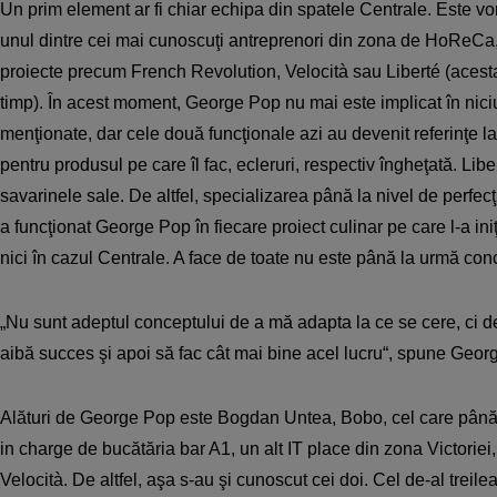
Un prim element ar fi chiar echipa din spatele Centrale. Este 
unul dintre cei mai cunoscuţi antreprenori din zona de HoReCa, 
proiecte precum French Revolution, Velocità sau Liberté (acesta 
timp). În acest moment, George Pop nu mai este implicat în niciu
menţionate, dar cele două funcţionale azi au devenit referinţe la
pentru produsul pe care îl fac, ecleruri, respectiv îngheţată. Lib
savarinele sale. De altfel, specializarea până la nivel de perfe
a funcţionat George Pop în fiecare proiect culinar pe care l-a ini
nici în cazul Centrale. A face de toate nu este până la urmă con
„Nu sunt adeptul conceptului de a mă adapta la ce se cere, ci de
aibă succes şi apoi să fac cât mai bine acel lucru“, spune Geor
Alături de George Pop este Bogdan Untea, Bobo, cel care până
in charge de bucătăria bar A1, un alt IT place din zona Victoriei
Velocità. De altfel, aşa s-au şi cunoscut cei doi. Cel de-al treile