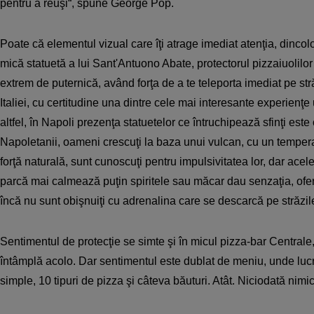
pentru a reuşi“, spune George Pop.
Poate că elementul vizual care îţi atrage imediat atenţia, dincol
mică statuetă a lui Sant'Antuono Abate, protectorul pizzaiuolilo
extrem de puternică, având forţa de a te teleporta imediat pe str
Italiei, cu certitudine una dintre cele mai interesante experienţ
altfel, în Napoli prezenţa statuetelor ce întruchipează sfinţi est
Napoletanii, oameni crescuţi la baza unui vulcan, cu un tempe
forţă naturală, sunt cunoscuţi pentru impulsivitatea lor, dar acele
parcă mai calmează puţin spiritele sau măcar dau senzaţia, ofer
încă nu sunt obişnuiţi cu adrenalina care se descarcă pe străzil
Sentimentul de protecţie se simte şi în micul pizza-bar Centrale
întâmplă acolo. Dar sentimentul este dublat de meniu, unde lucr
simple, 10 tipuri de pizza şi câteva băuturi. Atât. Niciodată nimi