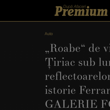
Auto
„Roabe“ de v
Ţiriac sub l
reflectoarelo
istorie Ferra
GALERIE 