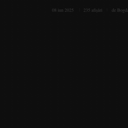
08 iun 2025
235 afişări
de Bogd