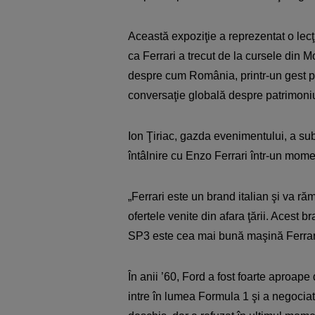
Această expoziţie a reprezentat o lecţ
ca Ferrari a trecut de la cursele din 
despre cum România, printr-un gest pr
conversaţie globală despre patrimoniu
Ion Ţiriac, gazda evenimentului, a sub
întâlnire cu Enzo Ferrari într-un mome
„Ferrari este un brand italian şi va r
ofertele venite din afara ţării. Acest
SP3 este cea mai bună maşină Ferrari
În anii ’60, Ford a fost foarte aproa
intre în lumea Formula 1 şi a negociat 