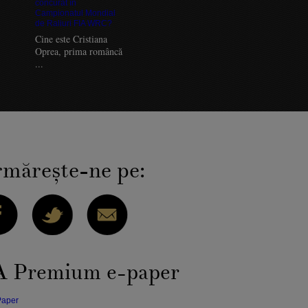
Cine este Cristiana
Oprea, prima româncă
...
măreşte-ne pe:
 Premium e-paper