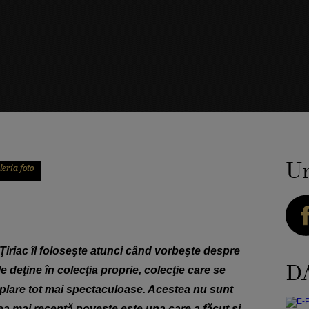
Ur
iriac îl foloseşte atunci când vorbeşte despre
DA
 deţine în colecţia proprie, colecţie care se
plare tot mai spectaculoase. Acestea nu sunt
 cea mai recentă poveste este una care a făcut şi