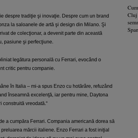
Cum 
Cluj
ie despre tradiţie şi inovaţie. Despre cum un brand
semn
Monza la saloanele de artă şi design din Milano. Şi
Span
ivat de colecţionar, a devenit parte din această
, pasiune şi perfecţiune.
liniat legătura personală cu Ferrari, evocând o
nt critic pentru companie.
ămâne în Italia – mi-a spus Enzo cu hotărâre, refuzând
 brand înseamnă excelenţă, iar pentru mine, Daytona
 construită vreodată.“
pe de a cumpăra Ferrari. Compania americană dorea să
preluarea mărcii italiene. Enzo Ferrari a fost iniţial