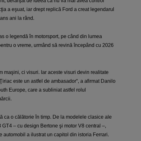
ent, deranjat de ideea că nu va mai avea control
ţia a eşuat, iar drept replică Ford a creat legendarul
ans ani la rând.
ămas o legendă în motorsport, pe când din lumea
t pentru o vreme, urmând să revină începând cu 2026
aşini, ci visuri. Iar aceste visuri devin realitate
 Ţiriac este un astfel de ambasador“, a afirmat Danilo
h Europe, care a subliniat astfel rolul
ărcii.
tă ca o călătorie în timp. De la modelele clasice ale
 GT4 – cu design Bertone şi motor V8 central –,
automobil a ilustrat un capitol din istoria Ferrari.