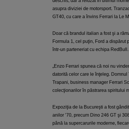
deschis, dar a refuzat în ultimul mom
asupra diviziei de motorsport. Tranzac
GT40, cu care a învins Ferrari la Le M
Doar că brandul italian a fost şi a r
Formula 1, cel puţin, Ford a dispăru
într-un parteneriat cu echipa RedBull.
„Enzo Ferrari spunea că noi nu vindem m
datorită celor care le înţeleg. Domnul
Trapani, business manager Ferrari Sout
colecţionarilor în păstrarea spiritului m
Expoziţia de la Bucureşti a fost gândi
anilor ’70, precum Dino 246 GT şi 308
până la supercarurile moderne, fiecare 