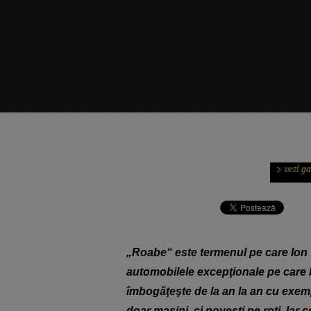
„Roabe“ este termenul pe care Ion Ţ
automobilele excepţionale pe care le
îmbogăţeşte de la an la an cu exem
doar maşini, ci poveşti pe roţi. Iar