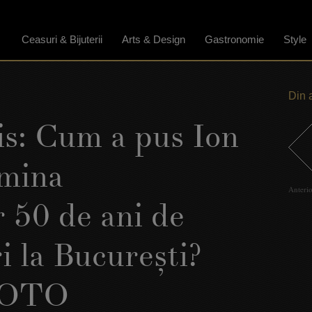
Ceasuri & Bijuterii
Arts & Design
Gastronomie
Style
Din 
is: Cum a pus Ion
umina
Anteri
r 50 de ani de
ri la Bucureşti?
FOTO