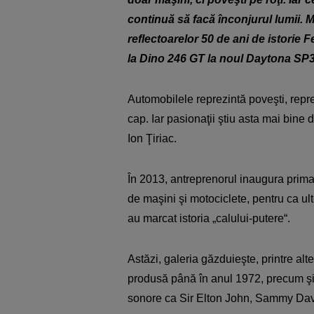
continuă să facă înconjurul lumii. 
reflectoarelor 50 de ani de istorie
la Dino 246 GT la noul Daytona SP3
Automobilele reprezintă poveşti, repr
cap. Iar pasionaţii ştiu asta mai bine 
Ion Ţiriac.
În 2013, antreprenorul inaugura prima 
de maşini şi motociclete, pentru ca ul
au marcat istoria „calului-putere“.
Astăzi, galeria găzduieşte, printre al
produsă până în anul 1972, precum şi
sonore ca Sir Elton John, Sammy Davi