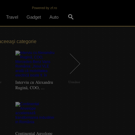
Powered by zf.ro
Travel
Gadget
Auto
aceeaşi categorie
Interviu cu Alexandru
or
Următor
Rugină, COO, ...
Continental Anvelope