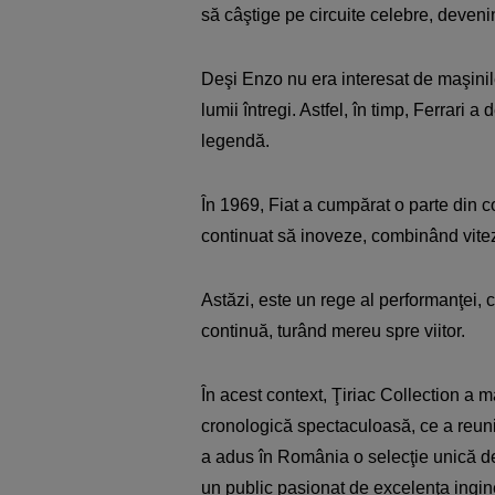
să câştige pe circuite celebre, devenin
Deşi Enzo nu era interesat de maşinil
lumii întregi. Astfel, în timp, Ferrari 
legendă.
În 1969, Fiat a cumpărat o parte din c
continuat să inoveze, combinând vitez
Astăzi, este un rege al performanţei, cu
continuă, turând mereu spre viitor.
În acest context, Ţiriac Collection a ma
cronologică spectaculoasă, ce a reun
a adus în România o selecţie unică de a
un public pasionat de excelenţa ingine