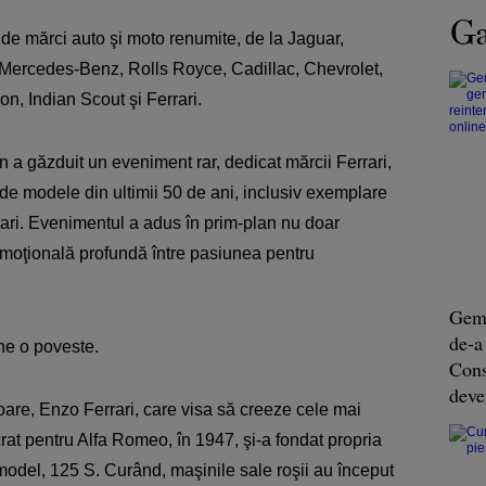
Ga
 de mărci auto şi moto renumite, de la Jaguar,
a Mercedes-Benz, Rolls Royce, Cadillac, Chevrolet,
n, Indian Scout şi Ferrari.
ion a găzduit un eveniment rar, dedicat mărcii Ferrari,
 de modele din ultimii 50 de ani, inclusiv exemplare
ri. Evenimentul a adus în prim-plan nu doar
 emoţională profundă între pasiunea pentru
Geme
de-a
ne o poveste.
Const
deve
oare, Enzo Ferrari, care visa să creeze cele mai
rat pentru Alfa Romeo, în 1947, şi-a fondat propria
odel, 125 S. Curând, maşinile sale roşii au început