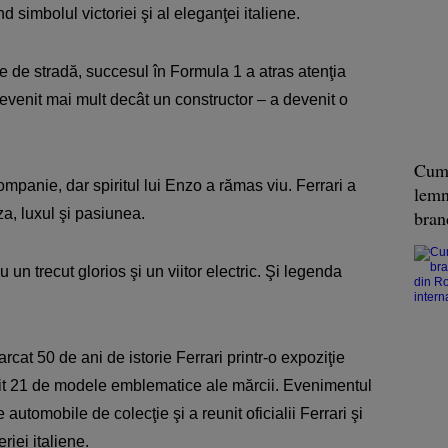
d simbolul victoriei şi al eleganţei italiene.
e de stradă, succesul în Formula 1 a atras atenţia
a devenit mai mult decât un constructor – a devenit o
Cum 
ompanie, dar spiritul lui Enzo a rămas viu. Ferrari a
lemn
a, luxul şi pasiunea.
bra
 un trecut glorios şi un viitor electric. Şi legenda
rcat 50 de ani de istorie Ferrari printr-o expoziţie
it 21 de modele emblematice ale mărcii. Evenimentul
utomobile de colecţie şi a reunit oficialii Ferrari şi
riei italiene.