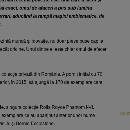
Mai exact, omul de afaceri a pus sub lumina
 Ferrari, aducând la rampă maşini emblematice, de
.
ezintă muncă şi inovaţie, nu doar piese puse cap la
decât oricine. Unul dintre ei este chiar omul de afaceri
colecţie privată din România. A pornit iniţial cu 70
terior, în 2015, să ajungă la 170 de exemplare care
tele, singura colecţie Rolls Royce Phantom I-VI,
abon
 exemplare ce au aparţinut anterior unor nume
s Jr. şi Bernie Ecclestone.