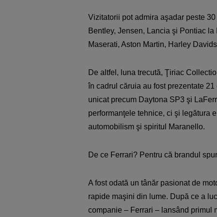
Vizitatorii pot admira aşadar peste 30
Bentley, Jensen, Lancia şi Pontiac l
Maserati, Aston Martin, Harley Davidso
De altfel, luna trecută, Ţiriac Collect
în cadrul căruia au fost prezentate 21
unicat precum Daytona SP3 şi LaFerra
performanţele tehnice, ci şi legătura
automobilism şi spiritul Maranello.
De ce Ferrari? Pentru că brandul spu
A fost odată un tânăr pasionat de mot
rapide maşini din lume. După ce a luc
companie – Ferrari – lansând primul m