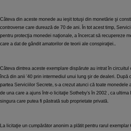
Câteva din aceste monede au ieşit totuşi din monetărie şi consti
controverse care durează de 70 de ani. În tot acest timp, Servic
pentru protecţia monedei naţionale, a încercat să recupereze 
care a dat de gândit amatorilor de teorii ale conspiraţiei..
Câteva dintrea aceste exemplare dispărute au intrat în circuitul
încă din anii '40 prin intermediul unui lung şir de dealeri. După o
partea Serviciilor Secrete, s-a crezut atunci că toate monedele a
de una care a ajuns într-o licitaţie Sotheby's în 2002 , ca ultim
singura care putea fi păstrată sub proprietate privată.
La licitaţie un cumpărător anonim a plătit pentru rarul exemplar 