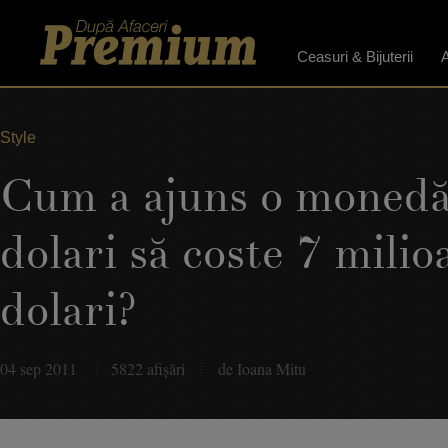
Ceasuri & Bijuterii
A
Style
Cum a ajuns o monedă
dolari să coste 7 milio
dolari?
04 sep 2011
5822 afişări
de Ioana Mitu