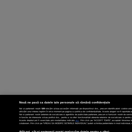
Nouă ne pasă ca datele tale personale să rămână confidențiale
Noi și partenerii noștri
589
stocăm și/sau accesăm informații pe dispozitivul dvs., precum identificatorii cookie unic
utilizării unui interes legitim în orice moment pe pagina cu politica de confidențialitate. Aceste alegeri vor fi raportate p
Noi si partenerii nostri (retelele de socializare si agentiile de publicitate partenere, precum si furnizorii nostri de ser
in functie de interesele si/sau profilul dvs., pentru a va oferi functionalitati aferente retelelor de socializare si pent
Aceste drepturi pot fi exercitate prin modalitatea indicata
aici
. Prin click pe “ACCEPT TOATE”, acceptati folosirea tut
colaboram. Prin click pe “VREAU SA MODIFIC SETARILE INDIVIDUAL” puteti schimba preferintele in mod individual, mai
Atât noi, cât și partenerii noștri prelucrăm datele pentru a oferi: