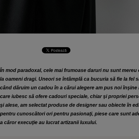
În mod paradoxal, cele mai frumoase daruri nu sunt mereu c
la oameni dragi. Uneori se întâmplă ca bucuria să fie la fel 
când dăruim un cadou în a cărui alegere am pus noi înşine m
care iubesc să ofere cadouri speciale, chiar şi propriei per
şi alese, am selectat produse de designer sau obiecte în ediţ
pentru cunoscători ori pentru pasionaţi, piese care sunt ade
a căror execuţie au lucrat artizanii luxului.