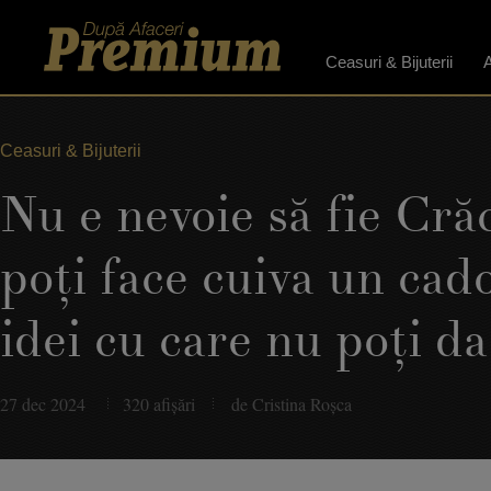
Ceasuri & Bijuterii
A
Ceasuri & Bijuterii
Nu e nevoie să fie Cră
poţi face cuiva un cad
idei cu care nu poţi da
27 dec 2024
320 afişări
de Cristina Roşca