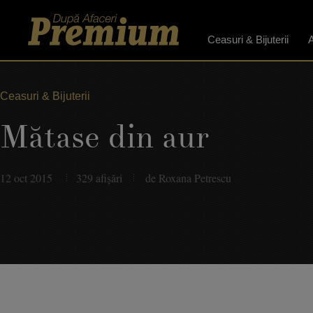
Ceasuri & Bijuterii
A
Ceasuri & Bijuterii
Mătase din aur
12 oct 2015
329 afişări
de Roxana Petrescu