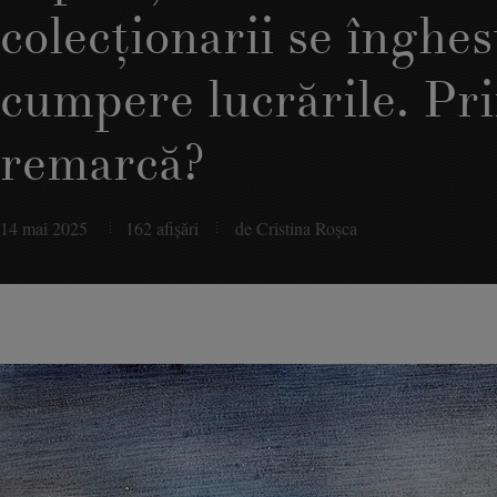
colecţionarii se înghesu
cumpere lucrările. Pri
remarcă?
14 mai 2025
162 afişări
de Cristina Roşca