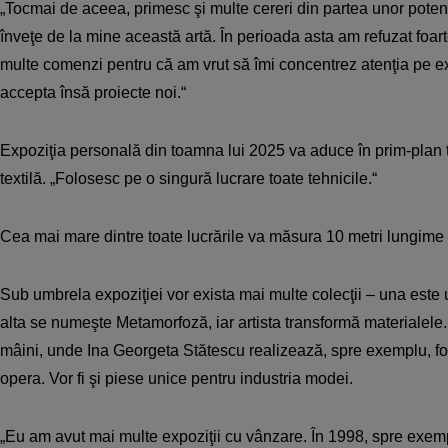
„Tocmai de aceea, primesc şi multe cereri din partea unor potenţi
înveţe de la mine această artă. În perioada asta am refuzat foart
multe comenzi pentru că am vrut să îmi concentrez atenţia pe exp
accepta însă proiecte noi.“
Expoziţia personală din toamna lui 2025 va aduce în prim-plan to
textilă. „Folosesc pe o singură lucrare toate tehnicile.“
Cea mai mare dintre toate lucrările va măsura 10 metri lungime ş
Sub umbrela expoziţiei vor exista mai multe colecţii – una este 
alta se numeşte Metamorfoză, iar artista transformă materialele. Vo
mâini, unde Ina Georgeta Stătescu realizează, spre exemplu, fon
opera. Vor fi şi piese unice pentru industria modei.
„Eu am avut mai multe expoziţii cu vânzare. În 1998, spre exe