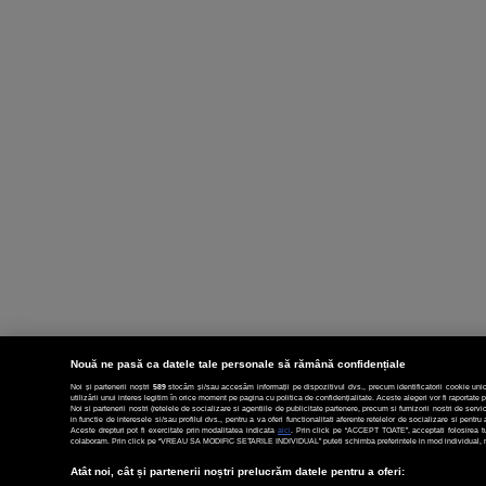
Nouă ne pasă ca datele tale personale să rămână confidențiale
Noi și partenerii noștri
589
stocăm și/sau accesăm informații pe dispozitivul dvs., precum identificatorii cookie unic
utilizării unui interes legitim în orice moment pe pagina cu politica de confidențialitate. Aceste alegeri vor fi raportate p
Noi si partenerii nostri (retelele de socializare si agentiile de publicitate partenere, precum si furnizorii nostri de ser
in functie de interesele si/sau profilul dvs., pentru a va oferi functionalitati aferente retelelor de socializare si pent
Aceste drepturi pot fi exercitate prin modalitatea indicata
aici
. Prin click pe “ACCEPT TOATE”, acceptati folosirea tut
colaboram. Prin click pe “VREAU SA MODIFIC SETARILE INDIVIDUAL” puteti schimba preferintele in mod individual, mai
Atât noi, cât și partenerii noștri prelucrăm datele pentru a oferi: