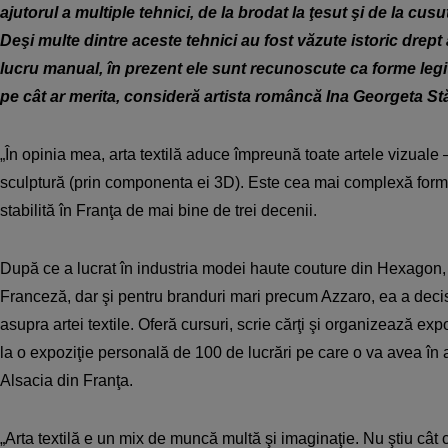
ajutorul a multiple tehnici, de la brodat la ţesut şi de la cusu
Deşi multe dintre aceste tehnici au fost văzute istoric drep
lucru manual, în prezent ele sunt recunoscute ca forme legit
pe cât ar merita, consideră artista româncă Ina Georgeta St
„În opinia mea, arta textilă aduce împreună toate artele vizuale –
sculptură (prin componenta ei 3D). Este cea mai complexă for
stabilită în Franţa de mai bine de trei decenii.
După ce a lucrat în industria modei haute couture din Hexagon
Franceză, dar şi pentru branduri mari precum Azzaro, ea a decis
asupra artei textile. Oferă cursuri, scrie cărţi şi organizează expo
la o expoziţie personală de 100 de lucrări pe care o va avea î
Alsacia din Franţa.
„Arta textilă e un mix de muncă multă şi imaginaţie. Nu ştiu cât 