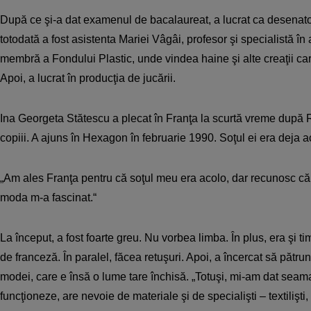
După ce şi-a dat examenul de bacalaureat, a lucrat ca desenator 
totodată a fost asistenta Mariei Vâgâi, profesor şi specialistă în 
membră a Fondului Plastic, unde vindea haine şi alte creaţii car
Apoi, a lucrat în producţia de jucării.
Ina Georgeta Stătescu a plecat în Franţa la scurtă vreme după 
copiii. A ajuns în Hexagon în februarie 1990. Soţul ei era deja a
„Am ales Franţa pentru că soţul meu era acolo, dar recunosc că 
moda m-a fascinat.“
La început, a fost foarte greu. Nu vorbea limba. În plus, era şi t
de franceză. În paralel, făcea retuşuri. Apoi, a încercat să pătr
modei, care e însă o lume tare închisă. „Totuşi, mi-am dat sea
funcţioneze, are nevoie de materiale şi de specialişti – textilişt