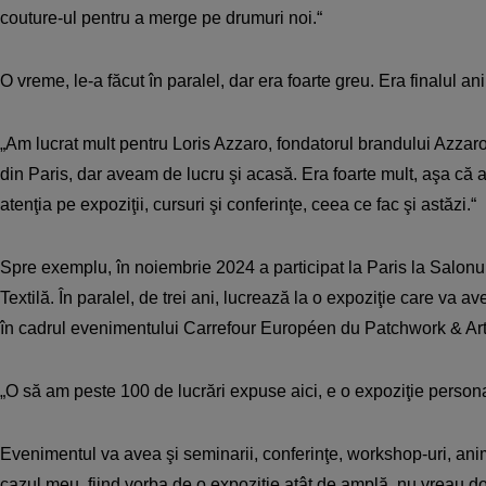
couture-ul pentru a merge pe drumuri noi.“
O vreme, le-a făcut în paralel, dar era foarte greu. Era finalul ani
„Am lucrat mult pentru Loris Azzaro, fondatorul brandului Azzaro
din Paris, dar aveam de lucru şi acasă. Era foarte mult, aşa că
atenţia pe expoziţii, cursuri şi conferinţe, ceea ce fac şi astăzi.“
Spre exemplu, în noiembrie 2024 a participat la Paris la Salonul
Textilă. În paralel, de trei ani, lucrează la o expoziţie care va 
în cadrul evenimentului Carrefour Européen du Patchwork & Arts
„O să am peste 100 de lucrări expuse aici, e o expoziţie persona
Evenimentul va avea şi seminarii, conferinţe, workshop-uri, anim
cazul meu, fiind vorba de o expoziţie atât de amplă, nu vreau do