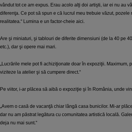
vândut tot ce am expus. Erau acolo alţi doi artişti, iar ei nu au v
diferenţa. Ce pot să spun e că lucrul meu trebuie văzut, pozele n
realitatea.“ Lumina e un factor-cheie aici.
Are şi miniaturi, şi tablouri de diferite dimensiuni (de la 40 pe 
etc.), dar şi opere mai mari.
„Lucrările mele pot fi achiziţionate doar în expoziţii. Maximum, p
viziteze la atelier şi să cumpere direct.“
Pe viitor, i-ar plăcea să aibă o expoziţie şi în România, unde vi
„Avem o casă de vacanţă chiar lângă casa bunicilor. Mi-ar plăce
dar nu am păstrat legătura cu comunitatea artistică locală. Galer
deja nu mai sunt.“