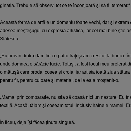
ginaţia. Trebuie să observi tot ce te înconjoară şi să fii temerar.“
Această formă de artă e un domeniu foarte vechi, dar şi extrem d
adesea meşteşugul cu expresia artistică, iar cel mai bine ştie a
Stătescu.
„Eu provin dintr-o familie cu patru fraţi şi am crescut la bunici, î
unde domnea o sărăcie lucie. Totuşi, a fost locul meu preferat d
o mătuşă care broda, cosea şi croia, iar artista toată ziua stătea
pentru fir, pentru culoare şi material, de la ea a moştenit-o.
„Mama, prin comparaţie, nu ştia să coasă nici un nasture. Eu îns
textilă. Acasă, tăiam şi coseam totul, inclusiv hainele mamei. E
În liceu, deja îşi făcea ţinute singură.