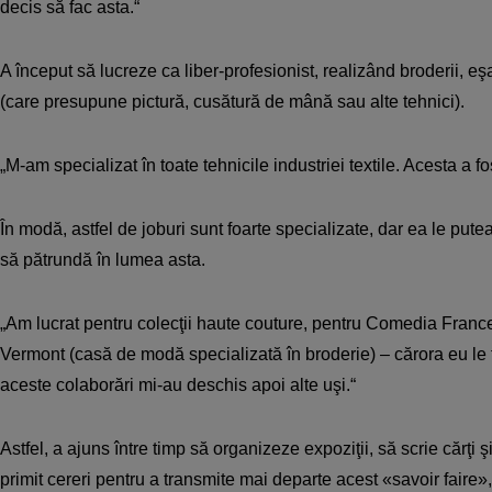
decis să fac asta.“
A început să lucreze ca liber-pro­­fesionist, realizând broderii, eş
(care presupune pictură, cusătură de mână sau alte tehnici).
„M-am specializat în toate tehnicile industriei textile. Acesta a f
În modă, astfel de joburi sunt foarte specializate, dar ea le pute
să pătrundă în lumea asta.
„Am lucrat pentru colecţii haute couture, pentru Comedia Franc
Vermont (casă de modă specializată în broderie) – cărora eu le
aceste colaborări mi-au deschis apoi alte uşi.“
Astfel, a ajuns între timp să organizeze expoziţii, să scrie cărţi ş
primit cereri pentru a transmite mai departe acest «savoir faire