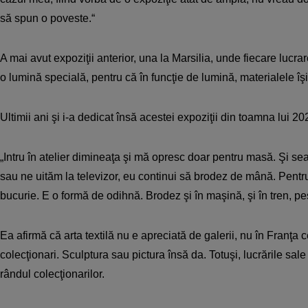
să spun o poveste.“
A mai avut expoziţii anterior, una la Marsilia, unde fiecare lucra
o lumină specială, pentru că în funcţie de lumină, materialele îş
Ultimii ani şi i-a dedicat însă acestei expoziţii din toamna lui 20
„Intru în atelier dimineaţa şi mă opresc doar pentru masă. Şi s
sau ne uităm la televizor, eu continui să brodez de mână. Pent
bucurie. E o formă de odihnă. Brodez şi în maşină, şi în tren, pe
Ea afirmă că arta textilă nu e apreciată de galerii, nu în Franţa c
colecţionari. Sculptura sau pictura însă da. Totuşi, lucrările sale 
rândul colecţionarilor.