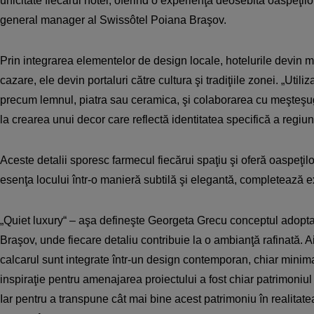
unicitate fiecărui hotel, oferind o experienţă deosebită oaspeţi
general manager al Swissôtel Poiana Braşov.
Prin integrarea elementelor de design locale, hotelurile devin m
cazare, ele devin portaluri către cultura şi tradiţiile zonei. „Utili
precum lemnul, piatra sau ceramica, şi colaborarea cu meşteşug
la crearea unui decor care reflectă identitatea specifică a regiuni
Aceste detalii sporesc farmecul fiecărui spaţiu şi oferă oaspeţi
esenţa locului într-o manieră subtilă şi elegantă, completează e
„Quiet luxury“ – aşa defineşte Georgeta Grecu conceptul adopta
Braşov, unde fiecare detaliu contribuie la o ambianţă rafinată. Ai
calcarul sunt integrate într-un design contemporan, chiar minima
inspiraţie pentru amenajarea proiectului a fost chiar patrimoniul
Iar pentru a transpune cât mai bine acest patrimoniu în realitatea