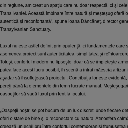
din regiune, am creat un spaţiu care nu doar respectă, ci şi cel
Transilvaniei. Această îmbinare între natură şi meşteşug oferă o
autentică şi reconfortantă“, spune Ioana Dăncăneţ, director ge
Transylvanian Sanctuary.
Luxul nu este astfel definit prin opulenţă, ci fundamentele care 
asemenea proiect sunt autenticitatea, simplitatea şi reîntoarcerea
Totuşi, confortul modern nu lipseşte, doar că se împleteşte armon
putea face acest lucru posibil, în scenă a intrat măestria artizanil
aşadar să însufleţească proiectul. Contribuţia lor este evidentă,
pereţi până la elementele din lemn lucrate manual. Meşteşugarii 
oaspeţilor să vadă luxul prin lentila locului.
„Oaspeţii noştri se pot bucura de un lux discret, unde fiecare de
oferi o stare de bine şi o reconectare cu natura. Atmosfera calmă
creează un echilibru între confortul contemporan şi frumuseţea ru