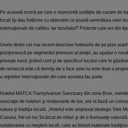
Pe această scenă pe care o reprezintă unităţile de cazare de top
locali îşi dau întâlnire cu obiectele ce poartă semnătura unor br
internaţionale de calibru. Iar rezultatul? Proiecte care ies din tip
Unele dintre cel mai recent deschise hotelurile de pe plan autoh
poziţionează pe segmentul premium al pieţei, au aşadar o nouă
priveşte luxul, ţinând cont şi de specificul locului care le găzdui
de remarcat este că dorinţa de a face asta nu este doar a proprieta
a reţelelor internaţionale din care acestea fac parte.
Hotelul MATCA Transylvanian Sanctuary din zona Bran, membr
asociaţie de hoteluri şi restaurante de lux, are la bază un conc
natura şi tradiţia locală. „Hotelul este amplasat strategic între M
Craiului, într-un loc încărcat de mituri şi de o frumuseţe natural
colaborarea cu meşterii locali, care au folosit materiale tradiţio