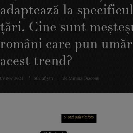
adaptează la specificul
ţări. Cine sunt meşteş
români care pun umăru
acest trend?
09 nov 2024
662 afişări
de Miruna Diaconu