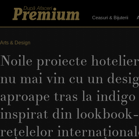
Ceasuri & Bijuterii
A
Arts & Design
Noile proiecte hotelie
nu mai vin cu un desi
aproape tras la indigo 
inspirat din lookbook-
reţelelor internaţionale