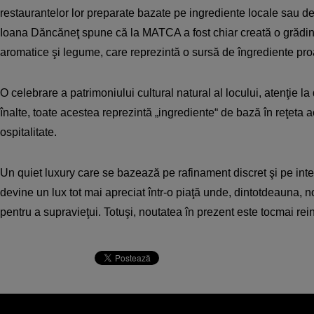
restaurantelor lor preparate bazate pe ingrediente locale sau de
Ioana Dăncăneţ spune că la MATCA a fost chiar creată o grădin
aromatice şi legume, care reprezintă o sursă de îngrediente pr
O celebrare a patrimoniului cultural natural al locului, atenţie la 
înalte, toate acestea reprezintă „ingrediente“ de bază în reţeta a
ospitalitate.
Un quiet luxury care se bazează pe rafinament discret şi pe int
devine un lux tot mai apreciat într-o piaţă unde, dintotdeauna, n
pentru a supravieţui. Totuşi, noutatea în prezent este tocmai rei