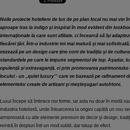
Noile proiecte hoteliere de lux de pe plan local nu mai vin î
aproape tras la indigo şi inspirat în mod evident din lookboo
internaţionale la care sunt afiliate, ci încearcă să îşi adapteze
fiecărei ţări. Într-o industrie tot mai matură şi mai sofisticată
mizează pe un design care ţine cont de tradiţia şi de cultura 
standardele pe care le impune segmentul de top. Aşadar, lux
opulenţă şi extravaganţă, ci prin promovarea patrimoniului cu
locului - un „quiet luxury’“ care se bazează pe rafinament di
elementelor create de artizani şi meşteşugari autohtoni.
Luxul începe să îmbrace noi forme, iar asta nu doar în modă sau 
industria hotelieră, unde întoarcerea la origini capătă un nou sen
armonioasă cu alte elemente premium de decor şi design, tradiţi
reintră în drepturi într-un mod subtil, dar totuşi de efect.