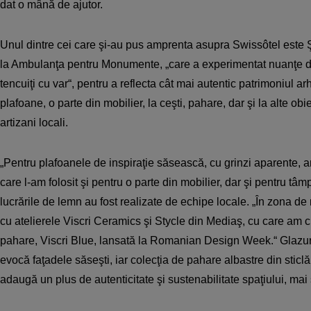
dat o mână de ajutor.
Unul dintre cei care şi-au pus amprenta asupra Swissôtel este Ş
la Ambulanţa pentru Monumente, „care a experimentat nuanţe de
tencuiţi cu var“, pentru a reflecta cât mai autentic patrimoniul ar
plafoane, o parte din mobilier, la ceşti, pahare, dar şi la alte obie
artizani locali.
„Pentru plafoanele de inspiraţie săsească, cu grinzi aparente, a
care l-am folosit şi pentru o parte din mobilier, dar şi pentru tâmp
lucrările de lemn au fost realizate de echipe locale. „În zona d
cu atelierele Viscri Ceramics şi Stycle din Mediaş, cu care am cr
pahare, Viscri Blue, lansată la Romanian Design Week.“ Glazur
evocă faţadele săseşti, iar colecţia de pahare albastre din sticlă
adaugă un plus de autenticitate şi sustenabilitate spaţiului, m