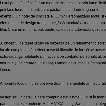
Luxul poate fi definit într-un mod similar peste tot prin lume, î
poţi face lucrurile diferit, chiar păstrând standardele şi confortu
exemplu, un hotel de cinci stele. Cum? Personalizând locuri şi
elementele de design tradiţionale, însă totodată actuale, natura 
film. Chiar un rol principal, pentru că ea este adevărata gazdă p
„Conceptul de quiet luxury se bazează pe un rafinament discret,
locale completează perfect această filosofie. În loc să se axeze
extravaganţă, hotelurile pun accent pe confortul personalizat, pe
naturale şi pe crearea unui spaţiu armonios cu mediul înconjur
Grecu.
Amprenta locului nu se observă doar în elementele arhitecturale
design sau în detaliile care compun estetic hotelul, ci şi în meni
parte din aceste proiecte. Atât MATCA, cât şi Swissôtel au integ