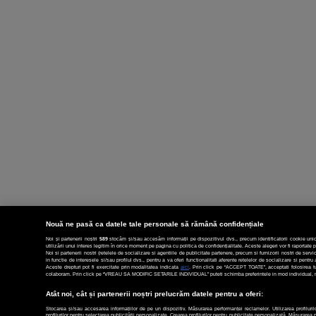
Nouă ne pasă ca datele tale personale să rămână confidențiale
Noi și partenerii noștri
589
stocăm și/sau accesăm informații pe dispozitivul dvs., precum identificatorii cookie unic
utilizării unui interes legitim în orice moment pe pagina cu politica de confidențialitate. Aceste alegeri vor fi raportate p
Noi si partenerii nostri (retelele de socializare si agentiile de publicitate partenere, precum si furnizorii nostri de ser
in functie de interesele si/sau profilul dvs., pentru a va oferi functionalitati aferente retelelor de socializare si pent
Aceste drepturi pot fi exercitate prin modalitatea indicata
aici
. Prin click pe “ACCEPT TOATE”, acceptati folosirea tut
colaboram. Prin click pe “VREAU SA MODIFIC SETARILE INDIVIDUAL” puteti schimba preferintele in mod individual, mai
Atât noi, cât și partenerii noștri prelucrăm datele pentru a oferi:
Stocarea și/sau accesarea informațiilor de pe un dispozitiv. Măsurarea performanței reclamelor. Utilizarea profilurilo
profilurilor pentru selectarea publicității personalizate. Crearea profilurilor pentru publicitate personalizată. Măsurarea 