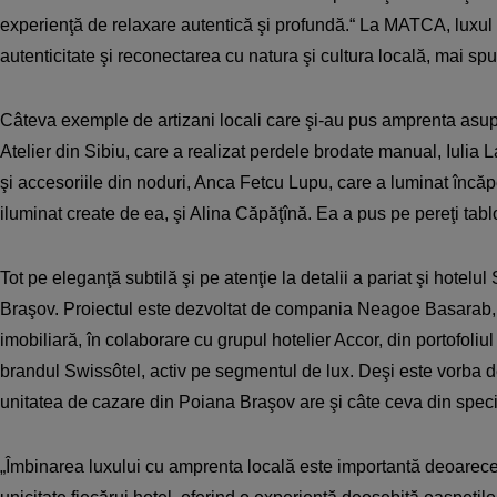
experienţă de relaxare autentică şi profundă.“ La MATCA, luxul c
autenticitate şi reconectarea cu natura şi cultura locală, mai s
Câteva exemple de artizani locali care şi-au pus amprenta asup
Atelier din Sibiu, care a realizat perdele brodate manual, Iulia 
şi accesoriile din noduri, Anca Fetcu Lupu, care a luminat încăp
iluminat create de ea, şi Alina Căpăţînă. Ea a pus pe pereţi tablo
Tot pe eleganţă subtilă şi pe atenţie la detalii a pariat şi hotelu
Braşov. Proiectul este dezvoltat de compania Neagoe Basarab,
imobiliară, în colaborare cu grupul hotelier Accor, din portofoliul
brandul Swissôtel, activ pe segmentul de lux. Deşi este vorba d
unitatea de cazare din Poiana Braşov are şi câte ceva din specif
„Îmbinarea luxului cu amprenta locală este importantă deoarece 