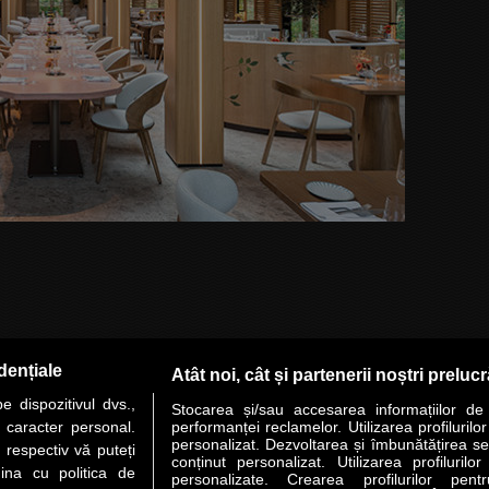
dențiale
Atât noi, cât și partenerii noștri preluc
 dispozitivul dvs.,
Stocarea și/sau accesarea informațiilor de
u caracter personal.
performanței reclamelor. Utilizarea profilurilo
personalizat. Dezvoltarea și îmbunătățirea serv
 respectiv vă puteți
conținut personalizat. Utilizarea profilurilor
ina cu politica de
personalizate. Crearea profilurilor pentr