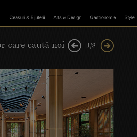
Ceasuri & Bijuterii
Arts & Design
Gastronomie
Style
r care caută noi
1/8
mice a apărut în
l care
le din zona de
i. Care e
Gourmet Nest?