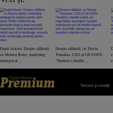
După Afaceri. Despre călătorii,
Despre călătorii, cu Tereza
D
cu Monica Botez, marketing
Tranakas, CEO al OXYGEN:
c
strategist & ...
”Suntem o familie ...
c
Termeni şi condiţii