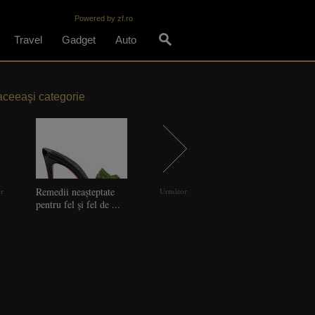
Powered by zf.ro
Travel
Gadget
Auto
aceeaşi categorie
Remedii neaşteptate
Shopping must
Shopping must
C
or
Următor
pentru fel şi fel de ...
M
o