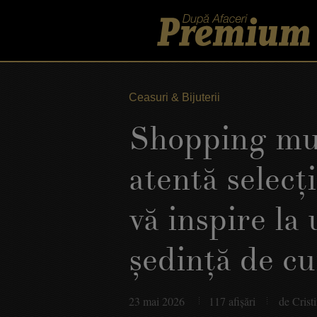
Ceasuri & Bijuterii
Shopping mus
atentă selecţ
vă inspire la
şedinţă de c
23 mai 2026
117 afişări
de Crist