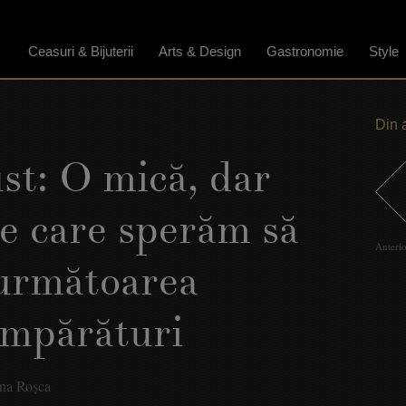
Ceasuri & Bijuterii
Arts & Design
Gastronomie
Style
Din 
t: O mică, dar
ie care sperăm să
Anteri
 următoarea
umpărături
ina Roşca