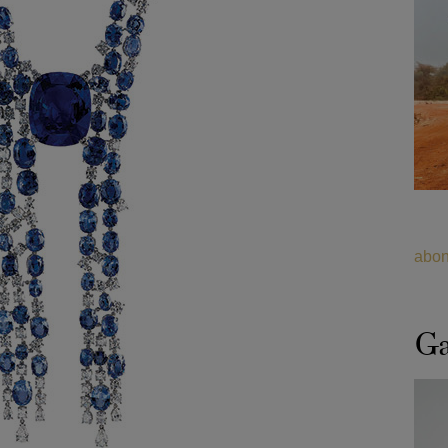
abon
Ga