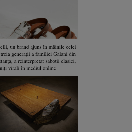
lli, un brand ajuns în mâinile celei
 treia generaţii a familiei Galani din
anţa, a reinterpretat saboţii clasici,
niţi virali în mediul online