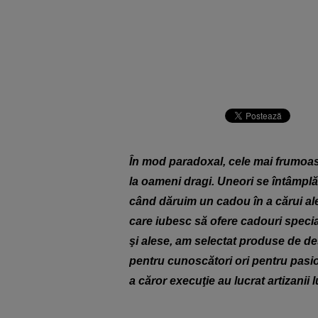
În mod paradoxal, cele mai frumoas
la oameni dragi. Uneori se întâmplă 
când dăruim un cadou în a cărui ale
care iubesc să ofere cadouri special
şi alese, am selectat produse de des
pentru cunoscători ori pentru pasio
a căror execuţie au lucrat artizanii l