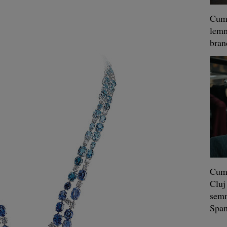
Cum 
lemn
bra
Cum 
Cluj
semn
Span