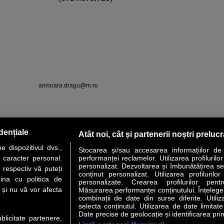
anisoara.dragu@m.ro
dențiale
Atât noi, cât și partenerii noștri preluc
ss
alexandru.matei@zf.ro
 dispozitivul dvs.,
Stocarea și/sau accesarea informațiilor de
(0318.256.239)
u caracter personal.
performanței reclamelor. Utilizarea profilurilo
personalizat. Dezvoltarea și îmbunătățirea serv
 respectiv vă puteți
conținut personalizat. Utilizarea profilurilor
ina cu politica de
personalizate. Crearea profilurilor pentr
i și nu vă vor afecta
Măsurarea performanței conținutului. Înțelegere
combinații de date din surse diferite. Utiliz
selecta conținutul. Utilizarea de date limitat
Date precise de geolocație și identificarea prin
ublicitate partenere,