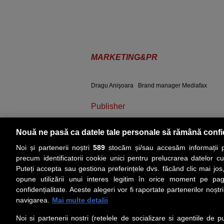
MARKETING&PR
Dragu Anişoara
Brand manager Mediafax
Publisher
Nouă ne pasă ca datele tale personale să rămână confi
Alexandru
Publisher Business Pre
Noi și partenerii noștri
589
stocăm și/sau accesăm informații pe
Matei
precum identificatorii cookie unici pentru prelucrarea datelor c
Puteți accepta sau gestiona preferințele dvs. făcând clic mai jos,
opune utilizării unui interes legitim în orice moment pe pag
confidențialitate. Aceste alegeri vor fi raportate partenerilor noștr
navigarea.
Mai multe detalii
PUBLICAŢIE EDITATĂ DE
Noi si partenerii nostri (retelele de socializare si agentiile de p