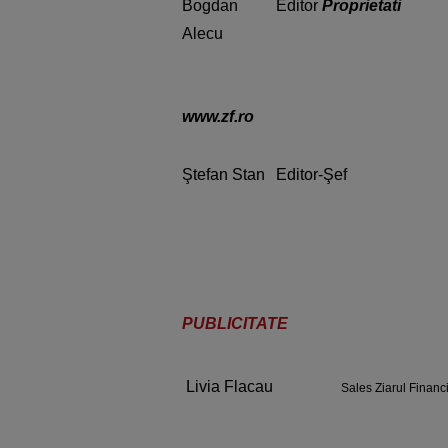
Bogdan
Editor
Proprietati
Alecu
www.zf.ro
Ştefan Stan
Editor-Şef
PUBLICITATE
Livia Flacau
Sales Ziarul Financ