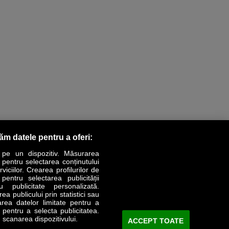
răm datele pentru a oferi:
 pe un dispozitiv. Măsurarea
r pentru selectarea conținutului
iciilor. Crearea profilurilor de
 pentru selectarea publicității
u publicitate personalizată.
a publicului prin statistici sau
area datelor limitate pentru a
e pentru a selecta publicitatea.
 scanarea dispozitivului.
ACCEPT TOATE