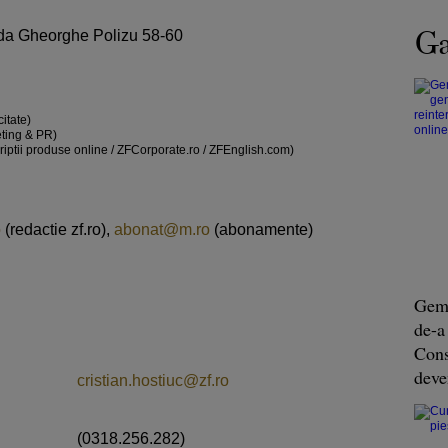
Ga
da Gheorghe Polizu 58-60
itate)
ting & PR)
ptii produse online / ZFCorporate.ro / ZFEnglish.com)
o
(redactie zf.ro),
abonat@m.ro
(abonamente)
Geme
de-a
Const
deve
cristian.hostiuc@zf.ro
(0318.256.282)