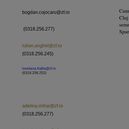
Cum 
bogdan.cojocaru@zf.ro
Cluj
semn
(0318.256.277)
Span
iulian.anghel@zf.ro
(0318.256.245)
loredana.fratila@zf.ro
(0318.256.252)
adelina.mihai@zf.ro
(0318.256.277)