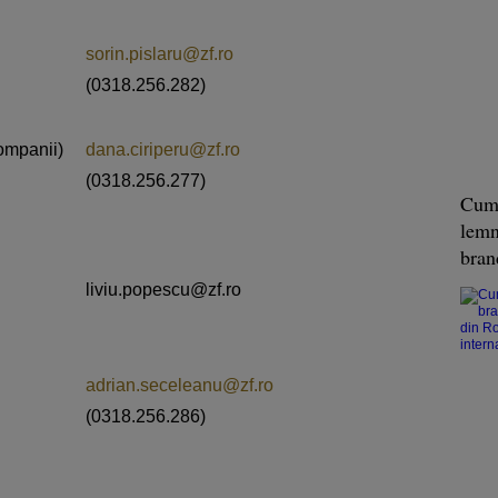
sorin.pislaru@zf.ro
(0318.256.282)
ompanii)
dana.ciriperu@zf.ro
(0318.256.277)
Cum 
lemn
bra
liviu.popescu@zf.ro
adrian.seceleanu@zf.ro
(0318.256.286)