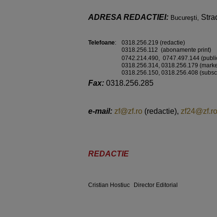
ADRESA REDACTIEI:
Stra
Bucureşti,
Telefoane
:
0318.256.219 (redactie)
0318.256.112 (abonamente print)
0742.214.490,
0747.497.144 (public
0318.256.314, 0318.256.179 (marke
0318.256.150, 0318.256.408 (subscri
Fax:
0318.256.285
e-mail:
zf@zf.ro
(redactie),
zf24@zf.r
REDACTIE
Cristian Hostiuc
Director Editorial