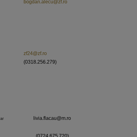
bogdan.alecu@zf.ro
zf24@zf.ro
(0318.256.279)
livia.flacau@m.ro
iar
(0724.675.720)