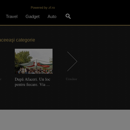
Powered by zf.ro
Travel
Gadget
Auto
aceeaşi categorie
După Afaceri. Un loc
Vara asta se poartă
Povestea Cramei ILIE,
O
or
Următor
pentru fiecare. Via ...
movul. În cafenele. Ce
unde producţia este ...
r
...