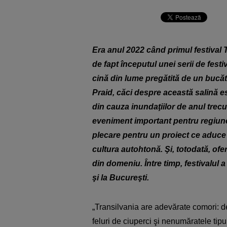
Era anul 2022 când primul festival 
de fapt începutul unei serii de fest
cină din lume pregătită de un bucăta
Praid, căci despre această salină e
din cauza inundaţiilor de anul trecu
eveniment important pentru regiun
plecare pentru un proiect ce aduce 
cultura autohtonă. Şi, totodată, of
din domeniu. Între timp, festivalul a
şi la Bucureşti.
„Transilvania are adevărate comori: d
feluri de ciuperci şi nenumăratele tipur