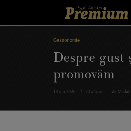
Gastronomie
Despre gust ş
promovăm
18 iun 2026
70 afişări
de Mădăli