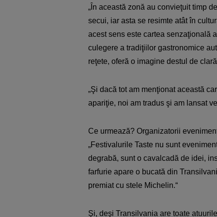
„În această zonă au convieţuit timp de
secui, iar asta se resimte atât în cult
acest sens este cartea senzaţională a 
culegere a tradiţiilor gastronomice au
reţete, oferă o imagine destul de clară
„Şi dacă tot am menţionat această car
apariţie, noi am tradus şi am lansat v
Ce urmează? Organizatorii evenimentulu
„Festivalurile Taste nu sunt eveniment
degrabă, sunt o cavalcadă de idei, ins
farfurie apare o bucată din Transilvan
premiat cu stele Michelin.“
Şi, deşi Transilvania are toate atuuri