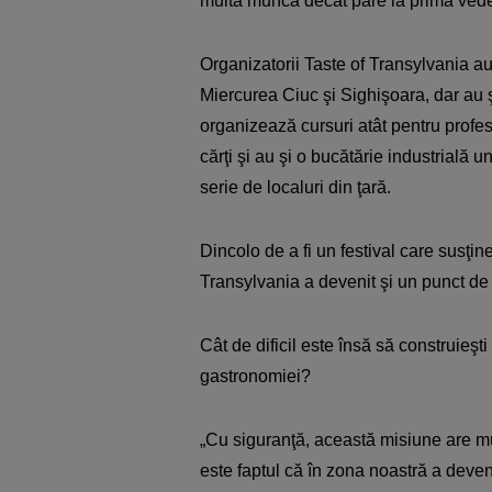
multă muncă decât pare la prima vede
Organizatorii Taste of Transylvania au
Miercurea Ciuc şi Sighişoara, dar au
organizează cursuri atât pentru profesi
cărţi şi au şi o bucătărie industrială
serie de localuri din ţară.
Dincolo de a fi un festival care susţine
Transylvania a devenit şi un punct de at
Cât de dificil este însă să construieş
gastronomiei?
„Cu siguranţă, această misiune are mu
este faptul că în zona noastră a deven