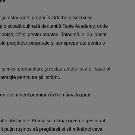
re.
 şi restaurante proprii în Odorheiu Secuiesc,
 şi o şcoală culinară denumită Taste Academy, unde
onişti, cât şi pentru amatori. Totodată, ei au lansat
 unde pregătesc preparate şi semipreparate pentru o
 şi micii producători, şi restaurantele locale, Taste of
racţie pentru turiştii străini.
ti un eveniment premium în România în jurul
lte obstacole. Primul şi cel mai greu de gestionat
it puţin ruşinos să pregăteşti şi să mănânci ceva