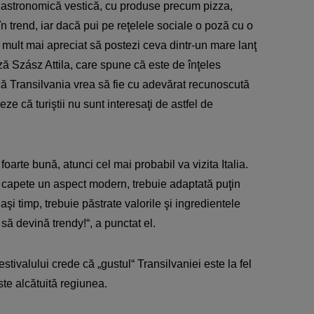
a gastronomică vestică, cu produse precum pizza,
 trend, iar dacă pui pe reţelele sociale o poză cu o
 mult mai apreciat să postezi ceva dintr-un mare lanţ
ză Szász Attila, care spune că este de înţeles
că Transilvania vrea să fie cu adevărat recunoscută
eze că turiştii nu sunt interesaţi de astfel de
oarte bună, atunci cel mai probabil va vizita Italia.
 capete un aspect modern, trebuie adaptată puţin
aşi timp, trebuie păstrate valorile şi ingredientele
 să devină trendy!“, a punctat el.
stivalului crede că „gustul“ Transilvaniei este la fel
ste alcătuită regiunea.