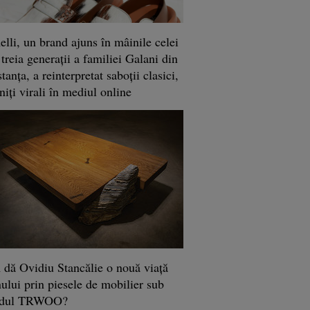
lli, un brand ajuns în mâinile celei
 treia generaţii a familiei Galani din
anţa, a reinterpretat saboţii clasici,
niţi virali în mediul online
dă Ovidiu Stancălie o nouă viaţă
ului prin piesele de mobilier sub
ndul TRWOO?