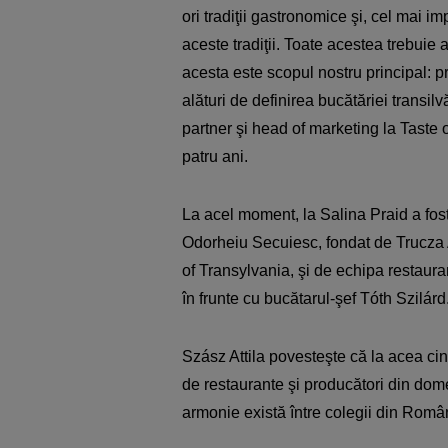
ori tradiţii gastronomice şi, cel mai i
aceste tradiţii. Toate acestea trebuie 
acesta este scopul nostru principal: 
alături de definirea bucătăriei transi
partner şi head of marketing la Taste o
patru ani.
La acel moment, la Salina Praid a fos
Odorheiu Secuiesc, fondat de Trucza A
of Transylvania, şi de echipa restaura
în frunte cu bucătarul-şef Tóth Szilárd
Szász Attila povesteşte că la acea cină 
de restaurante şi producători din dom
armonie există între colegii din Român