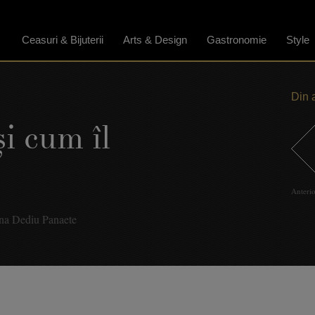
Ceasuri & Bijuterii
Arts & Design
Gastronomie
Style
Din 
i cum îl
Anteri
na Dediu Panaete