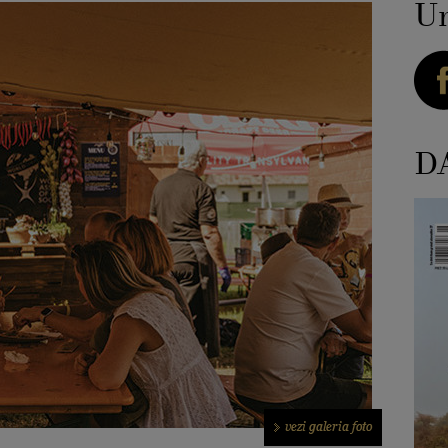
Ur
DA