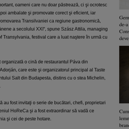
mportant, oameni care nu doar păstrează, ci şi ocrotesc
apoi ambalate şi promovate corect şi eficient, iar
Geme
promovarea Transilvaniei ca regiune gastronomică,
de-a
lvănene a secolului XXI“, spune Szász Attila, managing
Const
f Transylvania, festival care a luat naştere în urmă cu
deve
t organizată o cină de restaurantul Páva din
dorján, care este şi organizatorul principal al Taste
ntului Salt din Budapesta, distins cu o stea Michelin,
.
au fost invitaţi o serie de bucătari, chefi, proprietari
Cum 
eniul HoReCa şi a fost extraordinar să vadă ce
lemn
ia şi cei de peste hotare.
bra