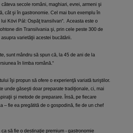
 câteva secole români, maghiari, evrei, armeni şi
ură, cât şi în gastronomie. Cel mai bun exemplu în
lui Kövi Pál: Ospăţ transilvan“. Aceasta este o
tohtone din Transilvania şi, prin cele peste 300 de
 asupra varietăţii acestei bucătării.
te, sunt mândru să spun că, la 45 de ani de la
ersiunea în limba română.“
i îşi propun să ofere o experienţă variată turiştilor.
e unde găseşti doar preparate tradiţionale, ci, mai
piraţii şi metode de preparare. Însă, pe fiecare
ia – fie ea pregătită de o gospodină, fie de un chef
le ca să fie o destinaţie premium - gastronomie