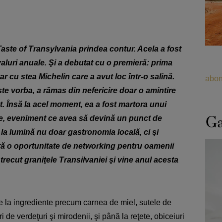
Taste of Transylvania prindea contur. Acela a fost
ivaluri anuale. Şi a debutat cu o premieră: prima
r cu stea Michelin care a avut loc într-o salină.
abon
ste vorba, a rămas din nefericire doar o amintire
t. Însă la acel moment, ea a fost martora unui
Ga
e, eveniment ce avea să devină un punct de
la lumină nu doar gastronomia locală, ci şi
eră o oportunitate de networking pentru oamenii
 trecut graniţele Transilvaniei şi vine anul acesta
e la ingrediente precum carnea de miel, sutele de
i de verdeţuri şi mirodenii, şi până la reţete, obiceiuri