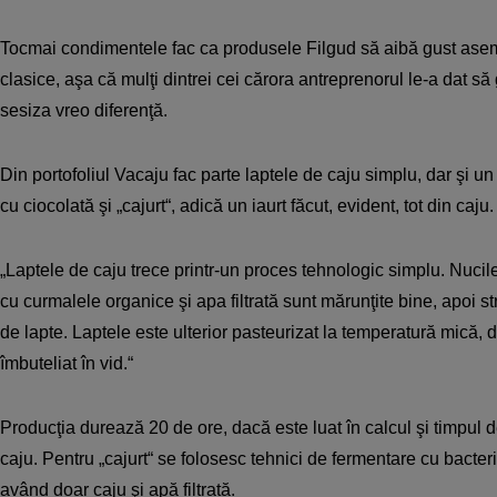
Tocmai condimentele fac ca produsele Filgud să aibă gust asem
clasice, aşa că mulţi dintrei cei cărora antreprenorul le-a dat să
sesiza vreo diferenţă.
Din portofoliul Vacaju fac parte laptele de caju simplu, dar şi un
cu ciocolată şi „cajurt“, adică un iaurt făcut, evident, tot din c
„Laptele de caju trece printr-un proces tehnologic simplu. Nuci
cu curmalele organice şi apa filtrată sunt mărunţite bine, apoi 
de lapte. Laptele este ulterior pasteurizat la temperatură mică, 
îmbuteliat în vid.“
Producţia durează 20 de ore, dacă este luat în calcul şi timpul d
caju. Pentru „cajurt“ se folosesc tehnici de fermentare cu bacte
având doar caju şi apă filtrată.