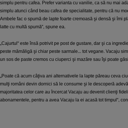
simplu pentru cafea. Prefer varianta cu vanilie, ca să nu mai ada
simplu atunci când beau cafea de specialitate, pentru că nu modi
Ambele fac o spumă de lapte foarte cremoasă şi densă şi îmi pla
latte cu multă spumă“, spune ea.
„Cajurtul“ este însă potrivit pe post de gustare, dar şi ca ingred
peste mămăligă şi chiar peste sarmale... tot vegane. Vacaju simp
un sos de paste cremos cu ciuperci şi mazăre sau îşi poate găsi l
„Poate că acum câţiva ani alternativele la lapte păreau ceva ciu
mulţi români devin dornici să le consume şi le descoperă adevă
majoritatea celor care au încercat Vacaju au devenit clienţi fidel
abonamentele, pentru a avea Vacaju la ei acasă tot timpul“, con