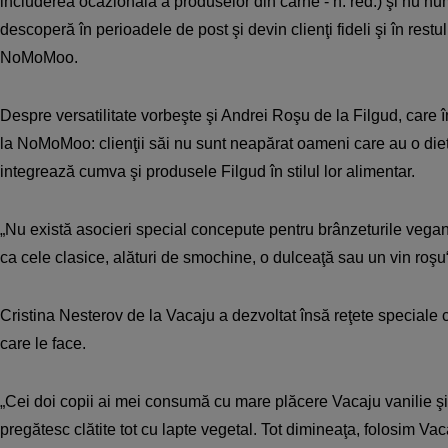
includerea ocazională a produselor din carne - n. red.) şi nu numa
descoperă în perioadele de post şi devin clienţi fideli şi în restu
NoMoMoo.
Despre versatilitate vorbeşte şi Andrei Roşu de la Filgud, care 
la NoMoMoo: clienţii săi nu sunt neapărat oameni care au o die
integrează cumva şi produsele Filgud în stilul lor alimentar.
„Nu există asocieri special concepute pentru brânzeturile vegan
ca cele clasice, alături de smochine, o dulceaţă sau un vin roş
Cristina Nesterov de la Vacaju a dezvoltat însă reţete speciale cu
care le face.
„Cei doi copii ai mei consumă cu mare plăcere Vacaju vanilie ş
pregătesc clătite tot cu lapte vegetal. Tot dimineaţa, folosim Va