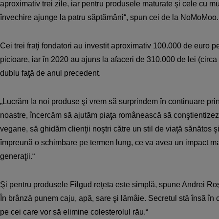
aproximativ trei zile, iar pentru produsele maturate şi cele cu m
învechire ajunge la patru săptămâni“, spun cei de la NoMoMoo.
Cei trei fraţi fondatori au investit aproximativ 100.000 de euro 
picioare, iar în 2020 au ajuns la afaceri de 310.000 de lei (circ
dublu faţă de anul precedent.
„Lucrăm la noi produse şi vrem să surprindem în continuare prin
noastre, încercăm să ajutăm piaţa românească să conştientizeze
vegane, să ghidăm clienţii noştri către un stil de viaţă sănătos şi
împreună o schimbare pe termen lung, ce va avea un impact m
generaţii.“
Şi pentru produsele Filgud reţeta este simplă, spune Andrei Ro
În brânză punem caju, apă, sare şi lămâie. Secretul stă însă în 
pe cei care vor să elimine colesterolul rău.“