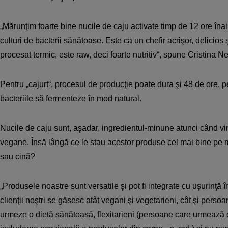
„Mărunţim foarte bine nucile de caju activate timp de 12 ore îna
culturi de bacterii sănătoase. Este ca un chefir acrişor, delicios 
procesat termic, este raw, deci foarte nutritiv“, spune Cristina N
Pentru „cajurt“, procesul de producţie poate dura şi 48 de ore, 
bacteriile să fermenteze în mod natural.
Nucile de caju sunt, aşadar, ingredientul-minune atunci când vi
vegane. Însă lângă ce le stau acestor produse cel mai bine pe 
sau cină?
„Produsele noastre sunt versatile şi pot fi integrate cu uşurinţă în
clienţii noştri se găsesc atât vegani şi vegetarieni, cât şi perso
urmeze o dietă sănătoasă, flexitarieni (persoane care urmează 