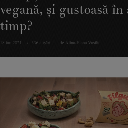
vegană, şi gustoasă în 
timp?
18 iun 2021
336 afişări
de Alina-Elena Vasiliu