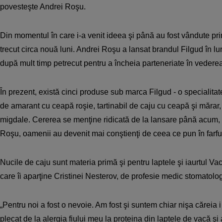
povesteşte Andrei Roşu.
Din momentul în care i-a venit ideea şi până au fost vândute p
trecut circa nouă luni. Andrei Roşu a lansat brandul Filgud în lu
după mult timp petrecut pentru a încheia parteneriate în vederea
În prezent, există cinci produse sub marca Filgud - o specialitat
de amarant cu ceapă roşie, tartinabil de caju cu ceapă şi mărar, 
migdale. Cererea se menţine ridicată de la lansare până acum
Roşu, oamenii au devenit mai conştienţi de ceea ce pun în farfu
Nucile de caju sunt materia primă şi pentru laptele şi iaurtul Va
care îi aparţine Cristinei Nesterov, de profesie medic stomatolo
„Pentru noi a fost o nevoie. Am fost şi suntem chiar nişa căreia
plecat de la alergia fiului meu la proteina din laptele de vacă şi