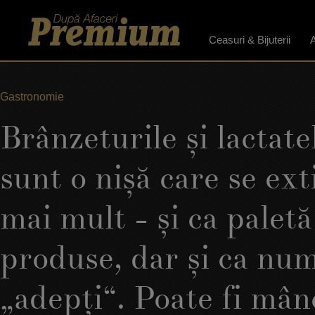
Ceasuri & Bijuterii
A
Gastronomie
Brânzeturile şi lactat
sunt o nişă care se ext
mai mult - şi ca paletă
produse, dar şi ca nu
„adepţi“. Poate fi mân