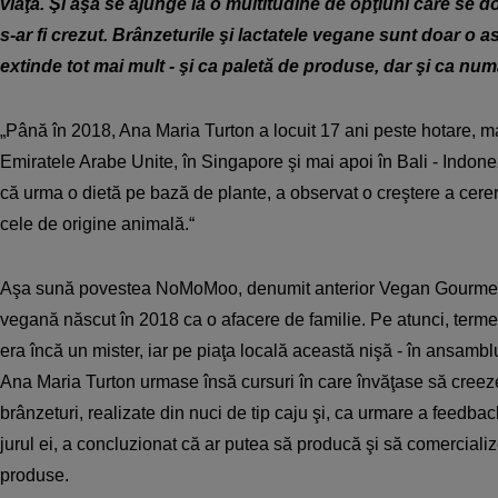
viaţă. Şi aşa se ajunge la o multitudine de opţiuni care se
s-ar fi crezut. Brânzeturile şi lactatele vegane sunt doar o as
extinde tot mai mult - şi ca paletă de produse, dar şi ca num
„Până în 2018, Ana Maria Turton a locuit 17 ani peste hotare, ma
Emiratele Arabe Unite, în Singapore şi mai apoi în Bali - Indonez
că urma o dietă pe bază de plante, a observat o creştere a cerer
cele de origine animală.“
Aşa sună povestea NoMoMoo, denumit anterior Vegan Gourmet
vegană născut în 2018 ca o afacere de familie. Pe atunci, term
era încă un mister, iar pe piaţa locală această nişă - în ansambl
Ana Maria Turton urmase însă cursuri în care învăţase să creez
brânzeturi, realizate din nuci de tip caju şi, ca urmare a feedback
jurul ei, a concluzionat că ar putea să producă şi să comercializ
produse.