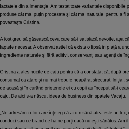
lactatele din alimentaţie. Am testat toate variantele disponibile 
produse cât mai puţin procesate şi cât mai naturale, pentru a fi s
povesteşte Cristina.
A fost greu să găsească ceva care să-i satisfacă nevoile, aşa c
laptele necesar. A observat astfel că exista o lipsă în piaţă a u
ingrediente naturale şi fără aditivi, conservanţi sau agenţi de în
Cristina a ales nucile de caju pentru că a constatat că, după pre
consumat ca atare şi nu mai trebuie neapărat strecurat. Iniţial, 
de acasă şi în curând prietenele ei cu copii au început să-i ceară
caju. De aici s-a născut ideea de business din spatele Vacaju.
„Ne adresăm celor care înţeleg că acum sănătatea este un lux,
conduci sau ce brand de haine porţi dacă nu eşti sănătos. Am învă
stomatologie, că este mult mai uşor să previi decât să tratezi.“