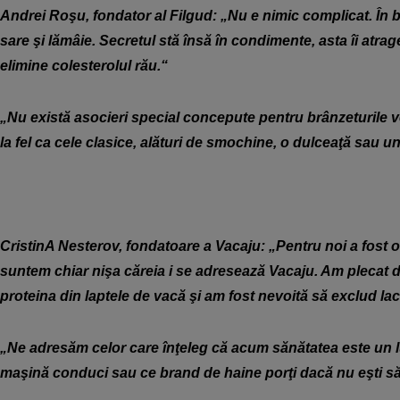
Andrei Roşu, fondator al Filgud: „Nu e nimic complicat. În
sare şi lămâie. Secretul stă însă în condimente, asta îi atrag
elimine colesterolul rău.“
„Nu există asocieri special concepute pentru brânzeturile 
la fel ca cele clasice, alături de smochine, o dulceaţă sau un
CristinA Nesterov, fondatoare a Vacaju: „Pentru noi a fost o
suntem chiar nişa căreia i se adresează Vacaju. Am plecat de
proteina din laptele de vacă şi am fost nevoită să exclud lac
„Ne adresăm celor care înţeleg că acum sănătatea este un 
maşină conduci sau ce brand de haine porţi dacă nu eşti s