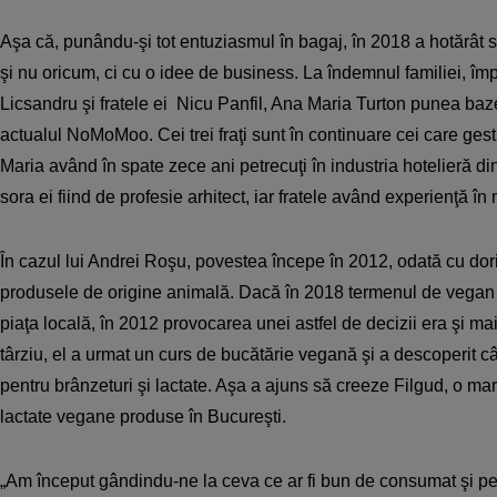
Aşa că, punându-şi tot entuziasmul în bagaj, în 2018 a hotărât 
şi nu oricum, ci cu o idee de business. La îndemnul familiei, îm
Licsandru şi fratele ei Nicu Panfil, Ana Maria Turton punea b
actualul NoMoMoo. Cei trei fraţi sunt în continuare cei care ge
Maria având în spate zece ani petrecuţi în industria hotelieră d
sora ei fiind de profesie arhitect, iar fratele având experienţă 
În cazul lui Andrei Roşu, povestea începe în 2012, odată cu dor
produsele de origine animală. Dacă în 2018 termenul de vegan 
piaţa locală, în 2012 provocarea unei astfel de decizii era şi ma
târziu, el a urmat un curs de bucătărie vegană şi a descoperit câ
pentru brânzeturi şi lactate. Aşa a ajuns să creeze Filgud, o mar
lactate vegane produse în Bucureşti.
„Am început gândindu-ne la ceva ce ar fi bun de consumat şi pent