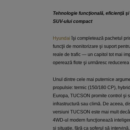
Tehnologie funcţională, eficienţă 
SUV-ului compact
Hyundai
îşi completează pachetul pr
funcţii de monitorizare şi suport pentru
reale de trafic — un capitol tot mai im
operează flote şi urmăresc reducerea r
Unul dintre cele mai puternice argum
propulsie: termic (150/180 CP), hybri
Europa, TUCSON promite control şi sta
infrastructură sau climă. De aceea, di
versiuni TUCSON este mai mult decât 
4WD-ul modern funcţionează inteligent,
şi situaţie, fără ca şoferul să interv