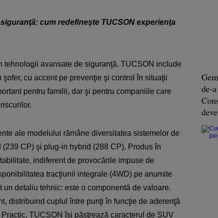
şi siguranţă: cum redefineşte TUCSON experienţa
in tehnologii avansate de siguranţă. TUCSON include
Geme
 şofer, cu accent pe prevenţie şi control în situaţii
de-a
portant pentru familii, dar şi pentru companiile care
Const
iscurilor.
deve
ente ale modelului rămâne diversitatea sistemelor de
d (239 CP) şi plug-in hybrid (288 CP). Produs în
bilitate, indiferent de provocările impuse de
sponibilitatea tracţiunii integrale (4WD) pe anumite
un detaliu tehnic: este o componentă de valoare.
 distribuind cuplul între punţi în funcţie de aderenţă
ină. Practic, TUCSON îşi păstrează caracterul de SUV