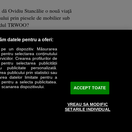
dă Ovidiu Stancălie o nouă viaţă
ului prin piesele de mobilier sub
ndul TRWOO?
răm datele pentru a oferi:
 pe un dispozitiv. Măsurarea
r pentru selectarea conținutului
iciilor. Crearea profilurilor de
 pentru selectarea publicității
u publicitate personalizată.
a publicului prin statistici sau
area datelor limitate pentru a
e pentru a selecta publicitatea.
 scanarea dispozitivului.
ACCEPT TOATE
a construit un inginer software din
VREAU SA MODIFIC
 un brand de modă cu mătase drept
SETARILE INDIVIDUAL
ătură, ajuns din România până în
ia şi purtat de vedete internaţionale