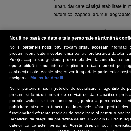
urban, dar care câştigă stabilitate în
puternică, zăpadă, drumuri degradate
Hyundai TUCSON este, în esenţă, un
Nouă ne pasă ca datele tale personale să rămână confi
senzaţia de produs premium fără să int
Noi și partenerii noștri
589
stocăm și/sau accesăm informații pe
fiabilitatea dovedită, interiorul digital
precum identificatorii cookie unici pentru prelucrarea datelor c
transformă într-un SUV construit nu do
Puteți accepta sau gestiona preferințele dvs. făcând clic mai jos,
se schimbă rapid.
opune utilizării unui interes legitim în orice moment pe pag
confidențialitate. Aceste alegeri vor fi raportate partenerilor noștr
navigarea.
Mai multe detalii
Noi si partenerii nostri (retelele de socializare si agentiile de p
precum si furnizorii nostri de servicii de date analitice) prel
permite website-ului sa functioneze, pentru a personaliza conti
publicitare afisate in functie de interesele si/sau profilul dvs
functionalitati aferente retelelor de socializare si pentru a analiza
Beneficiati de drepturile prevazute de art. 15-22 din GDPR in leg
datelor cu caracter personal. Aceste drepturi pot fi exercita