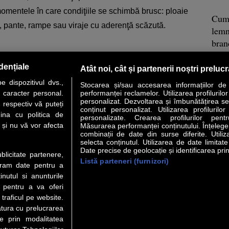
 momentele în care condiţiile se schimbă brusc: ploaie
Cum 
, pante, rampe sau viraje cu aderenţă scăzută.
lemn
bra
 exemplu despre cum un model de volum poate livra
dențiale
Atât noi, cât și partenerii noștri preluc
re în zona inaccesibilă a preţului. Designul rafinat,
 dispozitivul dvs.,
izat, sistemele de asistenţă şi opţiunile de propulsie îl
Stocarea și/sau accesarea informațiilor de
u caracter personal.
performanței reclamelor. Utilizarea profilurilo
ar pentru prezent, ci pentru o piaţă în care cerinţele
personalizat. Dezvoltarea și îmbunătățirea serv
 respectiv vă puteți
conținut personalizat. Utilizarea profilurilor
ina cu politica de
personalizate. Crearea profilurilor pentr
i și nu vă vor afecta
Măsurarea performanței conținutului. Înțelegere
combinații de date din surse diferite. Utiliz
selecta conținutul. Utilizarea de date limitat
Date precise de geolocație și identificarea prin
ublicitate partenere,
Listă parteneri (furnizori)
ucram date pentru a
Cum 
nutul si anunturile
Cluj
., pentru a va oferi
semn
 traficul pe website.
Span
atura cu prelucrarea
te prin modalitatea