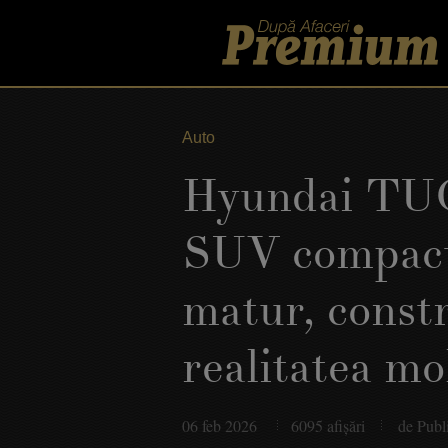
Auto
Hyundai TU
SUV compact
matur, const
realitatea mo
06 feb 2026
6095 afişări
de Publi