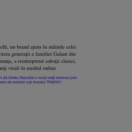
lli, un brand ajuns în mâinile celei
 treia generaţii a familiei Galani din
anţa, a reinterpretat saboţii clasici,
niţi virali în mediul online