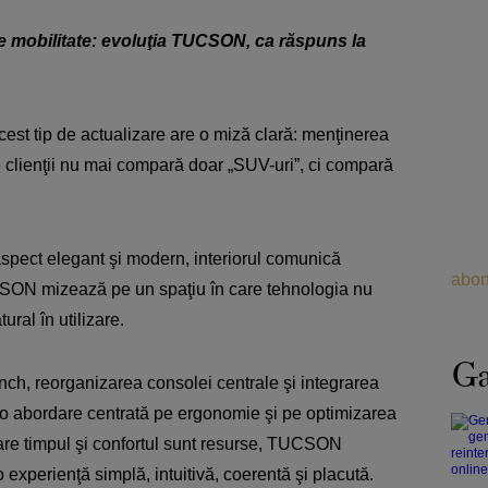
 mobilitate: evoluţia TUCSON, ca răspuns la
 acest tip de actualizare are o miză clară: menţinerea
re clienţii nu mai compară doar „SUV-uri”, ci compară
aspect elegant şi modern, interiorul comunică
abon
ON mizează pe un spaţiu în care tehnologia nu
ural în utilizare.
Ga
nch, reorganizarea consolei centrale şi integrarea
ată o abordare centrată pe ergonomie şi pe optimizarea
n care timpul şi confortul sunt resurse, TUCSON
 experienţă simplă, intuitivă, coerentă şi placută.