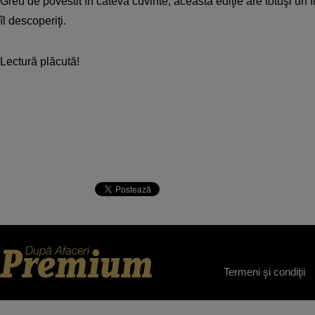
Greu de povestit în câteva cuvinte, această ediţie are totuşi un fi
îl descoperiţi.
Lectură plăcută!
Termeni şi condiţii