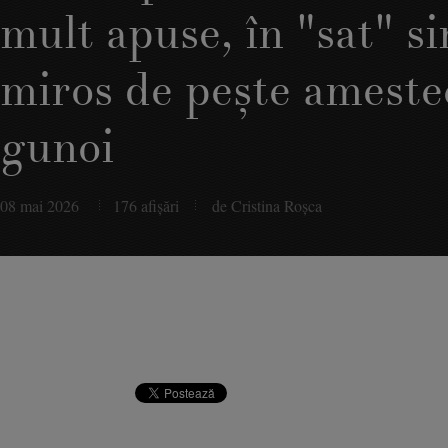
mult apuse, în "sat" s
miros de peşte ameste
gunoi
08 mai 2026
176 afişări
de Cristina Roşca