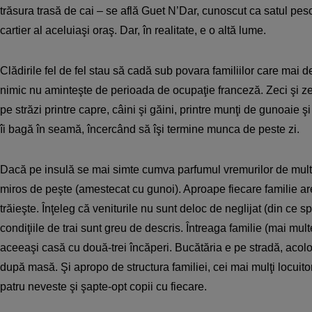
trăsura trasă de cai – se află Guet N’Dar, cunoscut ca satul pesc
cartier al aceluiaşi oraş. Dar, în realitate, e o altă lume.
Clădirile fel de fel stau să cadă sub povara familiilor care mai 
nimic nu aminteşte de perioada de ocupaţie franceză. Zeci şi z
pe străzi printre capre, câini şi găini, printre munţi de gunoaie 
îi bagă în seamă, încercând să îşi termine munca de peste zi.
Dacă pe insulă se mai simte cumva parfumul vremurilor de mult 
miros de peşte (amestecat cu gunoi). Aproape fiecare familie are
trăieşte. Înţeleg că veniturile nu sunt deloc de neglijat (din ce s
condiţiile de trai sunt greu de descris. Întreaga familie (mai multe
aceeaşi casă cu două-trei încăperi. Bucătăria e pe stradă, acol
după masă. Şi apropo de structura familiei, cei mai mulţi locuitor
patru neveste şi şapte-opt copii cu fiecare.