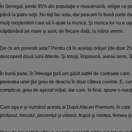
În Senegal, peste 95% din populaţie e musulmană, religie ce pe
până la patru soţii. Nu toţi fac asta, dar pescarii în bună parte d
mulţi moştenitori care să îi ajute la muncă. Şi munca lor nu e u
săptămână pe mare şi sunt, de fiecare dată, la mâna vremii.
De ce am povestit asta? Pentru că în acelaşi orăşel (de doar 25
descoperit două lumi diferite. Şi totuşi, împreună, aveau sens. 
În bună parte, în întreaga ţară am găsit astfel de contraste care,
povestea unei ţări greu de descris în doar câteva cuvinte. E, c
complicat, greu de aşezat iniţial, dar care, în final, spune o nar
Cam aşa e şi numărul acesta al După Afaceri Premium, în care
profanul, trecutul, prezentul şi viitorul, trupul şi mintea, femeia ş