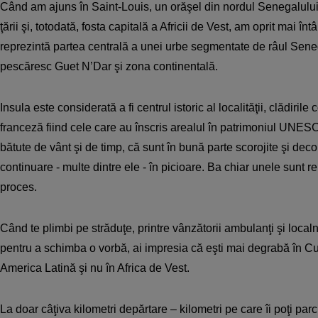
Când am ajuns în Saint-Louis, un orăşel din nordul Senegalului
ţării şi, totodată, fosta capitală a Africii de Vest, am oprit mai în
reprezintă partea centrală a unei urbe segmentate de râul Senegal
pescăresc Guet N’Dar şi zona continentală.
Insula este considerată a fi centrul istoric al localităţii, clădiril
franceză fiind cele care au înscris arealul în patrimoniul UNES
bătute de vânt şi de timp, că sunt în bună parte scorojite şi decol
continuare - multe dintre ele - în picioare. Ba chiar unele sunt re
proces.
Când te plimbi pe străduţe, printre vânzătorii ambulanţi şi localnic
pentru a schimba o vorbă, ai impresia că eşti mai degrabă în 
America Latină şi nu în Africa de Vest.
La doar câţiva kilometri depărtare – kilometri pe care îi poţi parc