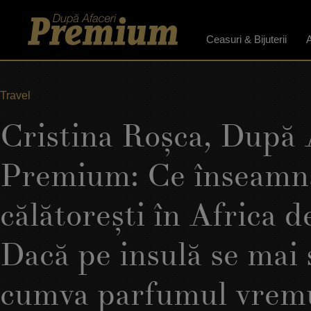
Ceasuri & Bijuterii
A
Travel
Cristina Roşca, După 
Premium: Ce înseamn
călătoreşti în Africa d
Dacă pe insulă se mai
cumva parfumul vremu