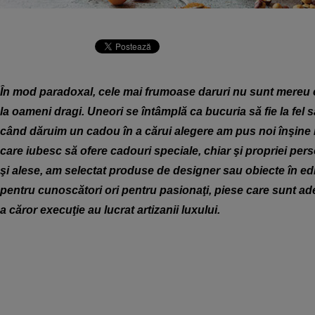
În mod paradoxal, cele mai frumoase daruri nu sunt mereu c
la oameni dragi. Uneori se întâmplă ca bucuria să fie la fel 
când dăruim un cadou în a cărui alegere am pus noi înşine m
care iubesc să ofere cadouri speciale, chiar şi propriei per
şi alese, am selectat produse de designer sau obiecte în ediţ
pentru cunoscători ori pentru pasionaţi, piese care sunt ade
a căror execuţie au lucrat artizanii luxului.