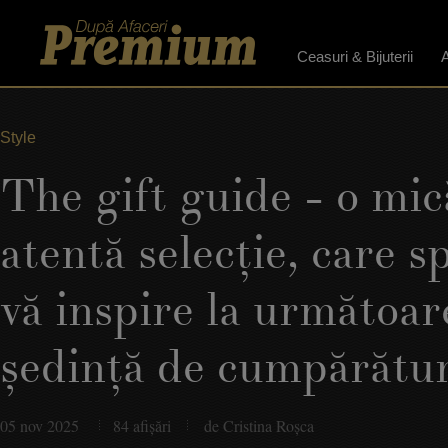
Ceasuri & Bijuterii
A
Style
The gift guide - o mic
atentă selecţie, care 
vă inspire la următoar
şedinţă de cumpărătur
05 nov 2025
84 afişări
de Cristina Roşca