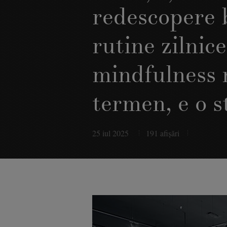
redescopere 
rutine zilnice
mindfulness 
termen, e o s
25 iul 2025
191 afişări