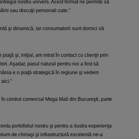
ntregul nostru univers. Acest format ne permite să
ini sau discuţii personali-zate.“
ntă şi dinamică, iar consumatorii sunt dornici să
aţă şi, iniţial, am intrat în contact cu clienţii prin
itori. Aşadar, pasul natural pentru noi a fost să
ânia e o piaţă strategică în regiune şi vedem
aici.“
 în centrul comercial Mega Mall din Bucureşti, parte
enta portofoliul nostru şi pentru a ilustra experienţa
mium de chiriaşi şi infrastructură excelentă ne-a