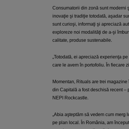
Consumatorii din zonă sunt moderni şi 
inovaţie şi tradiţie totodată, aşadar su
sunt curioşi, informaţi şi apreciază a
exploreze noi modalităţi de a-şi îmbu
calitate, produse sustenabile.
„Totodată, ei apreciază experienţa pe
care le avem în portofoliu. În fiecare z
Momentan, Rituals are trei magazine în 
din Capitală a fost deschisă recent – 
NEPI Rockcastle.
„Abia aşteptăm să vedem cum merg luc
pe plan local. În România, am începu