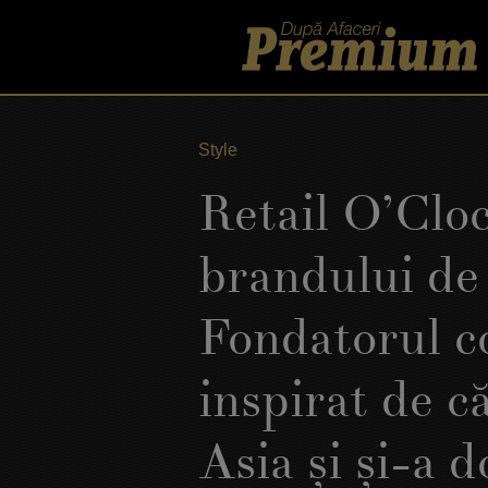
Style
Retail O’Clo
brandului de
Fondatorul c
inspirat de că
Asia şi şi-a d