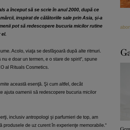
s a început să se scrie în anul 2000, după ce
ii, inspirat de călătoriile sale prin Asia, şi-a
menii pot să redescopere bucuria micilor rutine
abon
el.
Ga
 lume. Acolo, viaţa se desfăşoară după alte ritmuri.
s nu e doar un termen, e o stare de spirit“, spune
 al Rituals Cosmetics.
nsmite această esenţă. Şi cum altfel, decât
te ajuta oamenii să redescopere bucuria micilor
ţi, inclusiv antropologi şi parfumieri de top, am
mă produsele de uz curent în experienţe memorabile.“
Geme