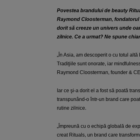
Povestea brandului de beauty Ritual
Raymond Cloosterman, fondatorul mărc
dorit să creeze un univers unde oa
zilnice. Ce a urmat? Ne spune chiar 
„În Asia, am descoperit o cu totul altă
Tradiţiile sunt onorate, iar mindfulnes
Raymond Cloosterman, founder & CEO
Iar ce şi-a dorit el a fost să poată tra
transpunând-o într-un brand care poa
rutine zilnice.
„Împreună cu o echipă globală de exper
creat Rituals, un brand care transfor