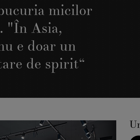
bucuria micilor
. "În Asia,
nu e doar un
tare de spirit“
Ur