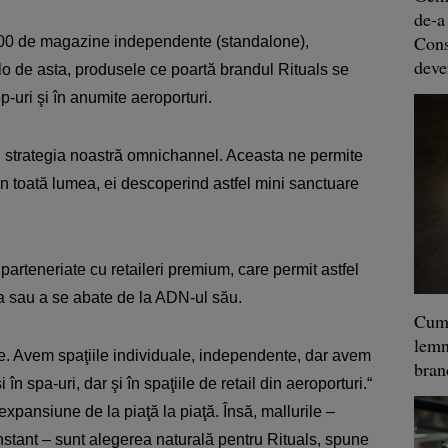
de-a
Const
00 de magazine independente (standalone),
deve
lo de asta, produsele ce poartă brandul Rituals se
p-uri şi în anumite aeroporturi.
in strategia noastră omnichannel. Aceasta ne permite
in toată lumea, ei descoperind astfel mini sanctuare
arteneriate cu retaileri premium, care permit astfel
ţa sau a se abate de la ADN-ul său.
Cum 
lemn
. Avem spaţiile individuale, independente, dar avem
bra
în spa-uri, dar şi în spaţiile de retail din aeroporturi.“
pansiune de la piaţă la piaţă. Însă, mallurile –
nstant – sunt alegerea naturală pentru Rituals, spune