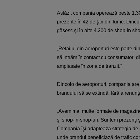
Astăzi, compania operează peste 1.3
prezente în 42 de ţări din lume. Dinco
găsesc şi în alte 4.200 de shop-in sho
„Retailul din aeroporturi este parte d
să intrăm în contact cu consumatori d
amplasate în zona de tranzit.“
Dincolo de aeroporturi, compania are p
brandului să se extindă, fără a renun
„Avem mai multe formate de magazine
şi shop-in-shop-uri. Suntem prezenţi şi 
Compania îşi adaptează strategia de ex
unde brandul beneficiază de trafic co