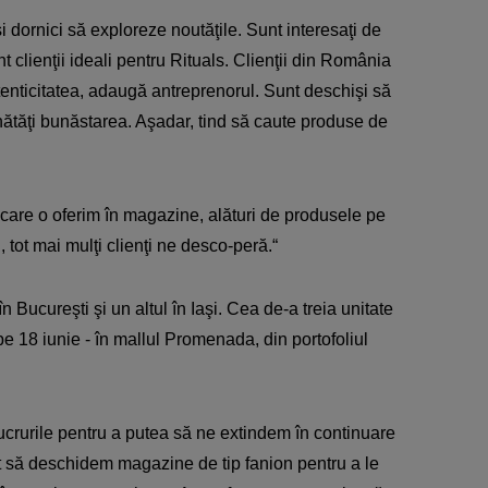
dornici să exploreze noutăţile. Sunt interesaţi de
nt clienţii ideali pentru Rituals. Clienţii din România
utenticitatea, adaugă antreprenorul. Sunt deschişi să
nătăţi bunăstarea. Aşadar, tind să caute produse de
 care o oferim în magazine, alături de produsele pe
i, tot mai mulţi clienţi ne desco-peră.“
Bucureşti şi un altul în Iaşi. Cea de-a treia unitate
pe 18 iunie - în mallul Promenada, din portofoliul
rurile pentru a putea să ne extindem în continuare
t să deschidem magazine de tip fanion pentru a le