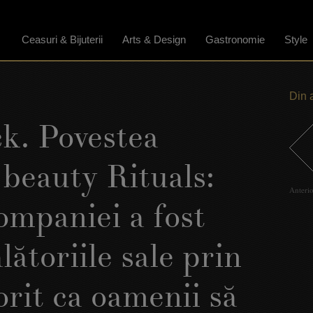
Ceasuri & Bijuterii
Arts & Design
Gastronomie
Style
Din 
ck. Povestea
 beauty Rituals:
Anteri
ompaniei a fost
lătoriile sale prin
orit ca oamenii să