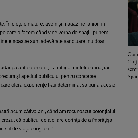
itate. În pieţele mature, avem şi magazine fanion în
ea pe care o facem când vine vorba de spaţii, punem
inele noastre sunt adevărate sanctuare, nu doar
Cum 
Cluj
daugă antreprenorul, l-a intrigat dintotdeauna, iar
semn
Span
 precum şi apetitul publicului pentru concepte
i care oferă experienţe l-au determinat să pună aceste
astră acum câţiva ani, când am recunoscut potenţialul
crezut că publicul de aici are dorinţa de a îmbrăţişa
n stil de viaţă conştient.“