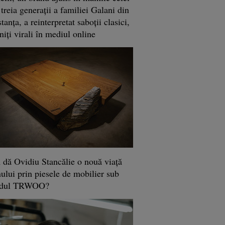
 treia generaţii a familiei Galani din
anţa, a reinterpretat saboţii clasici,
niţi virali în mediul online
dă Ovidiu Stancălie o nouă viaţă
ului prin piesele de mobilier sub
ndul TRWOO?