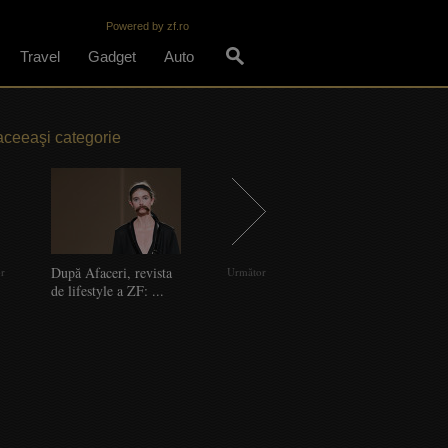
Powered by zf.ro
Travel
Gadget
Auto
aceeaşi categorie
După Afaceri, revista
După Afaceri. Şi
Noul lux miroase
R
or
Următor
de lifestyle a ZF: ...
femeile moderne
accesibil
p
visează la ...