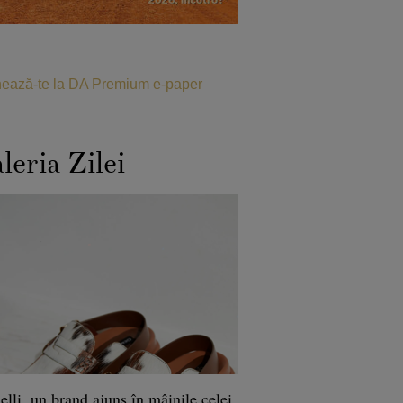
ează-te la DA Premium e-paper
leria Zilei
lli, un brand ajuns în mâinile celei