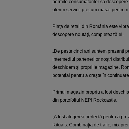
permite consumatorilor să descopere î
oferim servicii precum masaj pentru mâ
Piaţa de retail din România este vibra
descopere noutăţi, completează el.
„De peste cinci ani suntem prezenţi pe pi
intermediul partenerilor noştri distribu
deschidem şi propriile magazine. Rom
potenţial pentru a creşte în continuare 
Primul magazin propriu a fost deschis
din portofoliul NEPI Rockcastle.
„A fost alegerea perfectă pentru a prez
Rituals. Combinaţia de trafic, mix pre