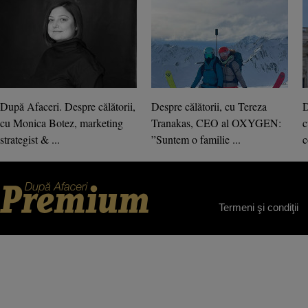
După Afaceri. Despre călătorii,
Despre călătorii, cu Tereza
D
cu Monica Botez, marketing
Tranakas, CEO al OXYGEN:
c
strategist & ...
”Suntem o familie ...
c
Termeni şi condiţii