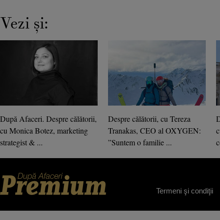
Vezi şi:
După Afaceri. Despre călătorii,
Despre călătorii, cu Tereza
D
cu Monica Botez, marketing
Tranakas, CEO al OXYGEN:
c
strategist & ...
”Suntem o familie ...
c
Termeni şi condiţii