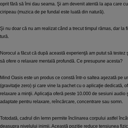
oprit fără să îmi dau seama. Şi am devenit atentă la apa care cu
ciripeau (muzica de pe fundal este luată din natură).
Şi nu doar că nu am realizat când a trecut timpul rămas, dar la fi
tură.
Norocul a făcut că după această experienţă am putut să testez 
să ofere o relaxare mentală profundă. Ce presupune acesta?
Mind Oasis este un produs ce constă într-o saltea aşezată pe un
(gravitaţie zero) şi care vine la pachet cu o aplicaţie dedicată, 
relaxare a minţii. Aplicaţia oferă peste 10.000 de sesiuni audio şi
adaptate pentru relaxare, reîncărcare, concentrare sau somn.
Totodată, cadrul din lemn permite înclinarea corpului astfel încât
deasupra nivelului inimii. Această poziţie reduce tensiunea fizic