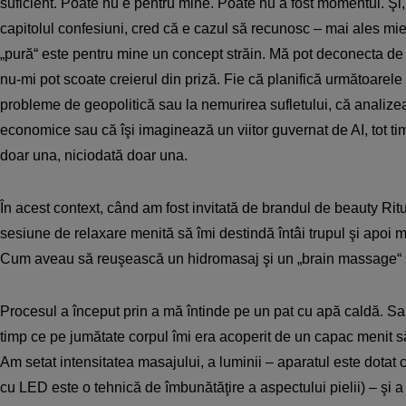
suficient. Poate nu e pentru mine. Poate nu a fost momentul. Şi,
capitolul confesiuni, cred că e cazul să recunosc – mai ales mie
„pură“ este pentru mine un concept străin. Mă pot deconecta de 
nu-mi pot scoate creierul din priză. Fie că planifică următoarele 
probleme de geopolitică sau la nemurirea sufletului, că analize
economice sau că îşi imaginează un viitor guvernat de AI, tot tim
doar una, niciodată doar una.
În acest context, când am fost invitată de brandul de beauty Ritu
sesiune de relaxare menită să îmi destindă întâi trupul şi apoi m
Cum aveau să reuşească un hidromasaj şi un „brain massage“ 
Procesul a început prin a mă întinde pe un pat cu apă caldă. S
timp ce pe jumătate corpul îmi era acoperit de un capac menit
Am setat intensitatea masajului, a luminii – aparatul este dotat 
cu LED este o tehnică de îmbunătăţire a aspectului pielii) – şi a