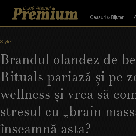
Ceasuri & Bijuterii
A
Style
Brandul olandez de b
Rituals pariază şi pe 
wellness şi vrea să co
stresul cu „brain mas
înseamnă asta?