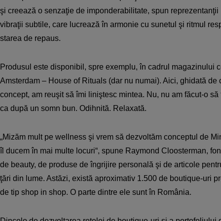
şi creează o senzaţie de imponderabilitate, spun reprezentanţii 
vibraţii subtile, care lucrează în armonie cu sunetul şi ritmul re
starea de repaus.
Produsul este disponibil, spre exemplu, în cadrul magazinului c
Amsterdam – House of Rituals (dar nu numai). Aici, ghidată de 
concept, am reuşit să îmi li­niştesc mintea. Nu, nu am făcut-o să
ca după un somn bun. Odihnită. Relaxată.
„Mizăm mult pe wellness şi vrem să dezvoltăm conceptul de Min
îl ducem în mai multe locuri“, spune Raymond Cloosterman, fon
de beauty, de produse de îngrijire personală şi de articole pent
ţări din lume. Astăzi, există aproximativ 1.500 de boutique-uri pr
de tip shop in shop. O parte dintre ele sunt în România.
Dincolo de dezvoltarea reţelei de boutique-uri şi a portofoliului