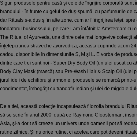
Sigur, produsele pentru casă şi cele de îngrijire corporală sunt 
brandului - în frunte cu gelul de duş-spumă, cu parfumurile de c
dar Rituals s-a dus şi în alte zone, cum ar fi îngrijirea feţei, spr
fondatorul businessului, pe care l-am întâlnit la Amsterdam cu oc
The Ritual of Ayurveda, una dintre cele mai longevive colecţii al
înţelepciunea străveche ayurvedică, aceasta cuprinde acum 24 d
cadou, disponibile în dimensiunile S, M şi L. E vorba de produse
dintre care trei sunt noi - Super Dry Body Oil (un ulei uscat cu 
Body Clay Mask (mască) sau Pre-Wash Hair & Scalp Oil (ulei pen
jurul ideii de echilibru şi armonie, produsele se remarcă printr-u
condimentat, îmbogăţit cu trandafir indian şi ulei de migdale dul
De altfel, această colecţie încapsulează filozofia brandului Ritua
să se scrie în anul 2000, după ce Raymond Cloosterman, inspirat
Asia, şi-a dorit să creeze un univers unde oamenii pot să redes
rutine zilnice. Şi nu orice rutine, ci acelea care pot deveni ritualu