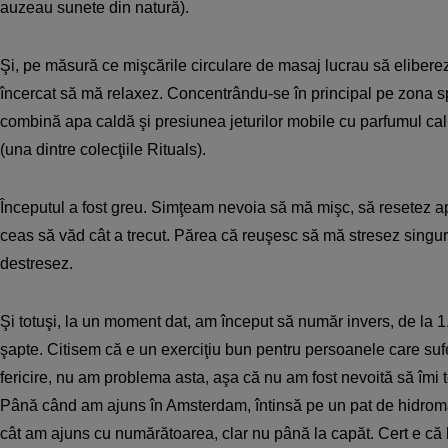
auzeau sunete din natură).
Şi, pe măsură ce mişcările circulare de masaj lucrau să elibere
încercat să mă relaxez. Concentrându-se în principal pe zona sp
combină apa caldă şi presiunea jeturilor mobile cu parfumul cal
(una dintre colecţiile Rituals).
Începutul a fost greu. Simţeam nevoia să mă mişc, să resetez ap
ceas să văd cât a trecut. Părea că reuşesc să mă stresez sing
destresez.
Şi totuşi, la un moment dat, am început să număr invers, de la 1.
şapte. Citisem că e un exerciţiu bun pentru persoanele care su
fericire, nu am problema asta, aşa că nu am fost nevoită să îmi te
Până când am ajuns în Amsterdam, întinsă pe un pat de hidromas
cât am ajuns cu numărătoarea, clar nu până la capăt. Cert e c