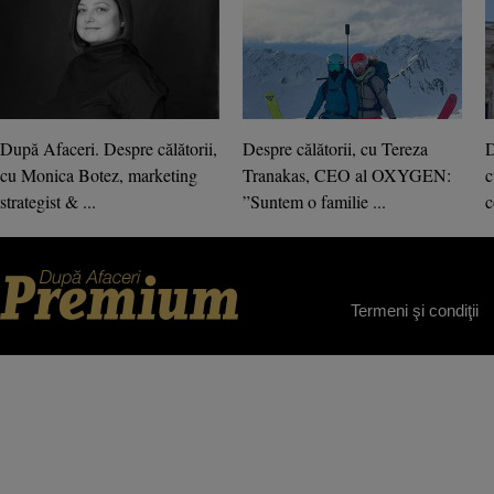
După Afaceri. Despre călătorii,
Despre călătorii, cu Tereza
D
cu Monica Botez, marketing
Tranakas, CEO al OXYGEN:
c
strategist & ...
”Suntem o familie ...
c
Termeni şi condiţii