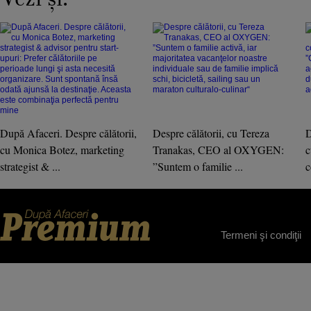
După Afaceri. Despre călătorii,
Despre călătorii, cu Tereza
D
cu Monica Botez, marketing
Tranakas, CEO al OXYGEN:
c
strategist & ...
”Suntem o familie ...
c
Termeni şi condiţii