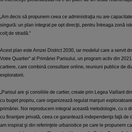
„Am decis să propunem ceea ce administraţia nu are capacitat
singură: un plan integrat pe opt direcţii, pentru întreaga zonă is
colţ de stradă.“
Acest plan este Amzei District 2030, iar modelul care a servit dre
Votre Quartier“ al Primăriei Parisului, un program activ din 2021
cartiere, care combină consultare online, reuniuni publice de dia
exploratorii.
„Parisul are şi consiliile de cartier, create prin Legea Vaillant di
cu buget propriu, care organizează regulat marşuri exploratoare 
primăriei. Noi reproducem integral această metodologie, cu o d
cu finanţare privată, ceea ce garantează independenţa faţă de o
am inspirat şi din referinţele urbanistice pe care le propunem 