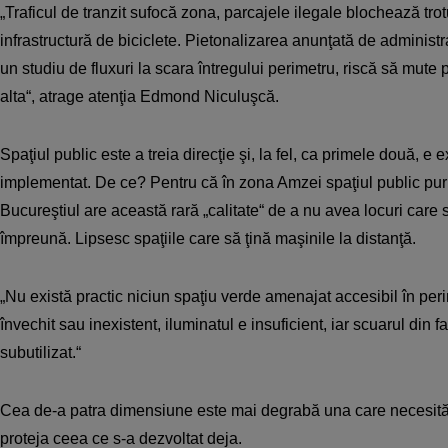
„Traficul de tranzit sufocă zona, parcajele ilegale blochează trot
infrastructură de biciclete. Pietonalizarea anunţată de administr
un studiu de fluxuri la scara întregului perimetru, riscă să mute 
alta“, atrage atenţia Edmond Niculuşcă.
Spaţiul public este a treia direcţie şi, la fel, ca primele două, e e
implementat. De ce? Pentru că în zona Amzei spaţiul public pur 
Bucureştiul are această rară „calitate“ de a nu avea locuri car
împreună. Lipsesc spaţiile care să ţină maşinile la distanţă.
„Nu există practic niciun spaţiu verde amenajat accesibil în per
învechit sau inexistent, iluminatul e insuficient, iar scuarul din f
subutilizat.“
Cea de-a patra dimensiune este mai degrabă una care necesită 
proteja ceea ce s-a dezvoltat deja.