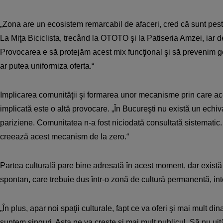
„Zona are un ecosistem remarcabil de afaceri, cred că sunt pest
La Miţa Biciclista, trecând la OTOTO şi la Patiseria Amzei, iar 
Provocarea e să protejăm acest mix funcţional şi să prevenim ge
ar putea uniformiza oferta.“
Implicarea comunităţii şi formarea unor mecanisme prin care a
implicată este o altă provocare. „În Bucureşti nu există un echival
pariziene. Comunitatea n-a fost niciodată consultată sistematic.
creează acest mecanism de la zero.“
Partea culturală pare bine adresată în acest moment, dar exist
spontan, care trebuie dus într-o zonă de cultură permanentă, integ
„În plus, apar noi spaţii culturale, fapt ce va oferi şi mai mult 
suntem singuri. Asta ne va creşte şi mai mult publicul. Să nu ui