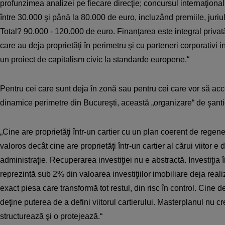
profunzimea analizei pe fiecare direcţie; concursul internaţiona
între 30.000 şi până la 80.000 de euro, incluzând premiile, juriul 
Total? 90.000 - 120.000 de euro. Finanţarea este integral privat
care au deja proprietăţi în perimetru şi cu parteneri corporativi 
un proiect de capitalism civic la standarde europene.“
Pentru cei care sunt deja în zonă sau pentru cei care vor să ac
dinamice perimetre din Bucureşti, această „organizare“ de şanti
„Cine are proprietăţi într-un cartier cu un plan coerent de regen
valoros decât cine are proprietăţi într-un cartier al cărui viitor e
administraţie. Recuperarea investiţiei nu e abstractă. Investiţia 
reprezintă sub 2% din valoarea investiţiilor imobiliare deja reali
exact piesa care transformă tot restul, din risc în control. Cine 
deţine puterea de a defini viitorul cartierului. Masterplanul nu c
structurează şi o protejează.“