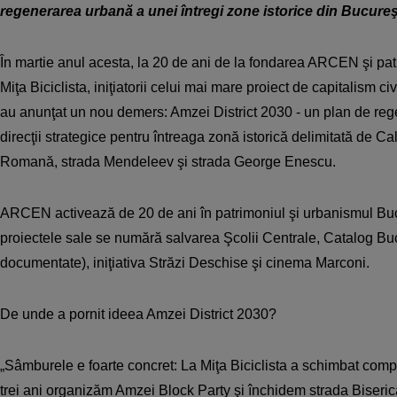
regenerarea urbană a unei întregi zone istorice din Bucureş
În martie anul acesta, la 20 de ani de la fondarea ARCEN şi pa
Miţa Biciclista, iniţiatorii celui mai mare proiect de capitalism ci
au anunţat un nou demers: Amzei District 2030 - un plan de re
direcţii strategice pentru întreaga zonă istorică delimitată de Cal
Romană, strada Mendeleev şi strada George Enescu.
ARCEN activează de 20 de ani în patrimoniul şi urbanismul Bucur
proiectele sale se numără salvarea Şcolii Centrale, Catalog Bu
documentate), iniţiativa Străzi Deschise şi cinema Marconi.
De unde a pornit ideea Amzei District 2030?
„Sâmburele e foarte concret: La Miţa Biciclista a schimbat comp
trei ani organizăm Amzei Block Party şi închidem strada Biseri