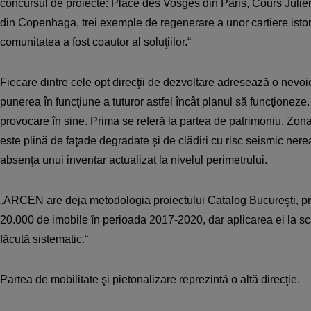
concursul de proiecte: Place des Vosges din Paris, Cours Julien
din Copenhaga, trei exemple de regenerare a unor cartiere isto
comunitatea a fost coautor al soluţiilor.“
Fiecare dintre cele opt direcţii de dezvoltare adresează o nevoi
punerea în funcţiune a tuturor astfel încât planul să funcţioneze.
provocare în sine. Prima se referă la partea de patrimoniu. Zona
este plină de faţade degradate şi de clădiri cu risc seismic nere
absenţa unui inventar actualizat la nivelul perimetrului.
„ARCEN are deja metodologia proiectului Catalog Bucureşti, p
20.000 de imobile în perioada 2017-2020, dar aplicarea ei la sca
făcută sistematic.“
Partea de mobilitate şi pietonalizare reprezintă o altă direcţie.