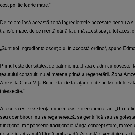
cost politic foarte mare.“
De ce are însă această zonă ingredientele necesare pentru a su
transformare, de ce merită până la urmă acest spaţiu tot acest e
„Sunt trei ingrediente esenţiale, în această ordine“, spune Edm
Primul este densitatea de patrimoniu. „Fără clădiri cu poveste, fă
ţesutului construit, nu ai materia primă a regenerării. Zona Amze
Amzei la Casa Miţa Biciclista, de la faţadele de pe Mendeleev la 
intersecţie.“
Al doilea este existenţa unui ecosistem economic viu. „Un cartie
sau doar birouri nu se regenerează, se gentrifică sau se goleş
funcţional rar: patiserie tradiţională lângă concept store, ramen 
gelaterie artizanală lângă ambasadă. Această diversitate e activu