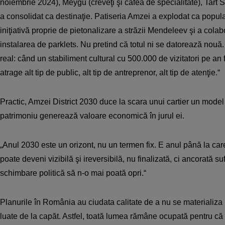
noiembrie 2024), Meygu (creveţi şi cafea de specialitate), Tart
a consolidat ca destinaţie. Patiseria Amzei a explodat ca popula
iniţiativă proprie de pietonalizare a străzii Mendeleev şi a co
instalarea de parklets. Nu pretind că totul ni se datorează nouă.
real: când un stabiliment cultural cu 500.000 de vizitatori pe an
atrage alt tip de public, alt tip de antreprenor, alt tip de atenţie.“
Practic, Amzei District 2030 duce la scara unui cartier un model 
patrimoniu generează valoare economică în jurul ei.
„Anul 2030 este un orizont, nu un termen fix. E anul până la c
poate deveni vizibilă şi ireversibilă, nu finalizată, ci ancorată suf
schimbare politică să n-o mai poată opri.“
Planurile în România au ciudata calitate de a nu se materializa 
luate de la capăt. Astfel, toată lumea rămâne ocupată pentru c