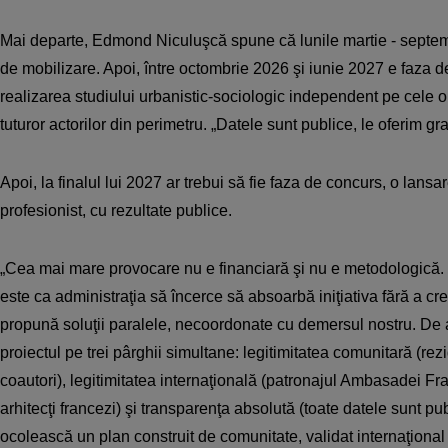
Mai departe, Edmond Niculuşcă spune că lunile martie - septem
de mobilizare. Apoi, între octombrie 2026 şi iunie 2027 e faza d
realizarea studiului urbanistic-sociologic independent pe cele op
tuturor actorilor din perimetru. „Datele sunt publice, le oferim gra
Apoi, la finalul lui 2027 ar trebui să fie faza de concurs, o lansar
profesionist, cu rezultate publice.
„Cea mai mare provocare nu e financiară şi nu e metodologică. E
este ca administraţia să încerce să absoarbă iniţiativa fără a cr
propună soluţii paralele, necoordonate cu demersul nostru. De
proiectul pe trei pârghii simultane: legitimitatea comunitară (rezi
coautori), legitimitatea internaţională (patronajul Ambasadei Fra
arhitecţi francezi) şi transparenţa absolută (toate datele sunt pu
ocolească un plan construit de comunitate, validat internaţional şi