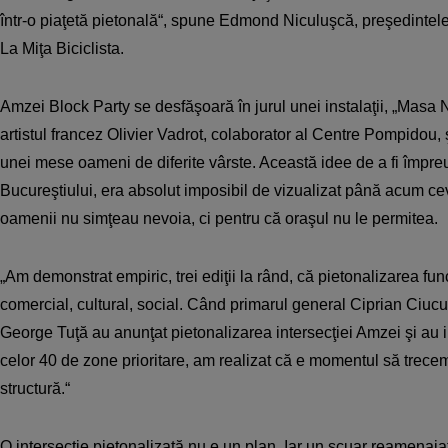
într-o piaţetă pietonală“, spune Edmond Niculuşcă, preşedinte
La Miţa Biciclista.
Amzei Block Party se desfăşoară în jurul unei instalaţii, „Masa N
artistul francez Olivier Vadrot, colaborator al Centre Pompidou, ş
unei mese oameni de diferite vârste. Această idee de a fi împreu
Bucureştiului, era absolut imposibil de vizualizat până acum ce
oamenii nu simţeau nevoia, ci pentru că oraşul nu le permitea.
„Am demonstrat empiric, trei ediţii la rând, că pietonalizarea fu
comercial, cultural, social. Când primarul general Ciprian Ciucu 
George Tuţă au anunţat pietonalizarea intersecţiei Amzei şi au i
celor 40 de zone prioritare, am realizat că e momentul să trece
structură.“
O intersecţie pietonalizată nu e un plan. Iar un scuar reamenajat